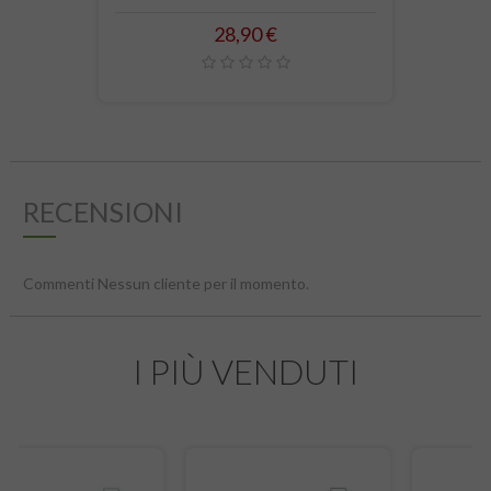
Prezzo
28,90 €
RECENSIONI
Commenti Nessun cliente per il momento.
I PIÙ VENDUTI