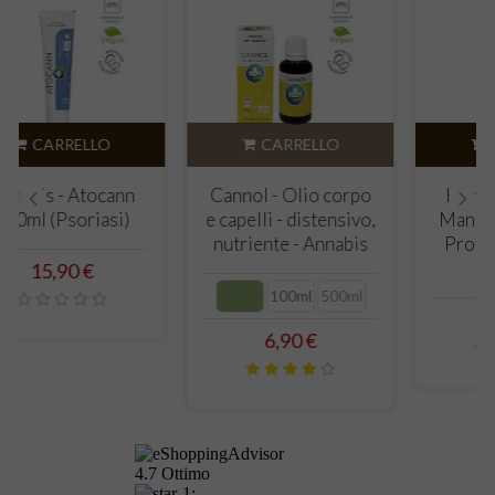
CARRELLO
CARRELLO
Annabis - Atocann
Cannol - Olio corpo
100ml (Psoriasi)
e capelli - distensivo,
‹
›
nutriente - Annabis
Prezzo
15,90 €
30ml
100ml
500ml
Prezzo
6,90 €