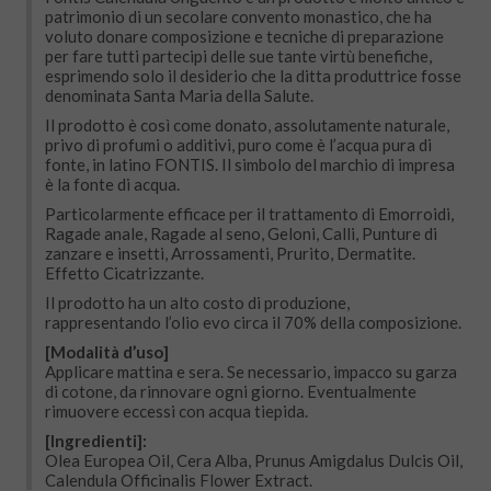
patrimonio di un secolare convento monastico, che ha
voluto donare composizione e tecniche di preparazione
per fare tutti partecipi delle sue tante virtù benefiche,
esprimendo solo il desiderio che la ditta produttrice fosse
denominata Santa Maria della Salute.
Il prodotto è così come donato, assolutamente naturale,
privo di profumi o additivi, puro come è l’acqua pura di
fonte, in latino FONTIS. Il simbolo del marchio di impresa
è la fonte di acqua.
Particolarmente efficace per il trattamento di Emorroidi,
Ragade anale, Ragade al seno, Geloni, Calli, Punture di
zanzare e insetti, Arrossamenti, Prurito, Dermatite.
Effetto Cicatrizzante.
Il prodotto ha un alto costo di produzione,
rappresentando l’olio evo circa il 70% della composizione.
[Modalità d’uso]
Applicare mattina e sera. Se necessario, impacco su garza
di cotone, da rinnovare ogni giorno. Eventualmente
rimuovere eccessi con acqua tiepida.
[Ingredienti]:
Olea Europea Oil, Cera Alba, Prunus Amigdalus Dulcis Oil,
Calendula Officinalis Flower Extract.