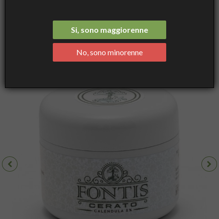
Unguento - 50ml - Emorroidi, Ragade Anale e al Seno, Punture,
Dermatite, Calli, Cicatrizzante
Si, sono maggiorenne
No, sono minorenne