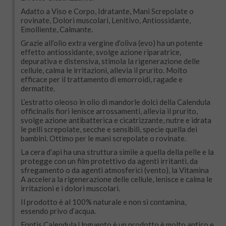
Adatto a Viso e Corpo, Idratante, Mani Screpolate o
rovinate, Dolori muscolari, Lenitivo, Antiossidante,
Emolliente, Calmante.
Grazie all’olio extra vergine d’oliva (evo) ha un potente
effetto antiossidante, svolge azione riparatrice,
depurativa e distensiva, stimola la rigenerazione delle
cellule, calma le irritazioni, allevia il prurito. Molto
efficace per il trattamento di emorroidi, ragade e
dermatite.
L’estratto oleoso in olio di mandorle dolci della Calendula
officinalis fiori lenisce arrossamenti, allevia il prurito,
svolge azione antibatterica e cicatrizzante, nutre e idrata
le pelli screpolate, secche e sensibili, specie quella dei
bambini. Ottimo per le mani screpolate o rovinate.
La cera d’api ha una struttura simile a quella della pelle e la
protegge con un film protettivo da agenti irritanti, da
sfregamento o da agenti atmosferici (vento), la Vitamina
A accelera la rigenerazione delle cellule, lenisce e calma le
irritazioni e i dolori muscolari.
Il prodotto è al 100% naturale e non si contamina,
essendo privo d’acqua.
Fontis Calendula Unguento è un prodotto è molto antico e