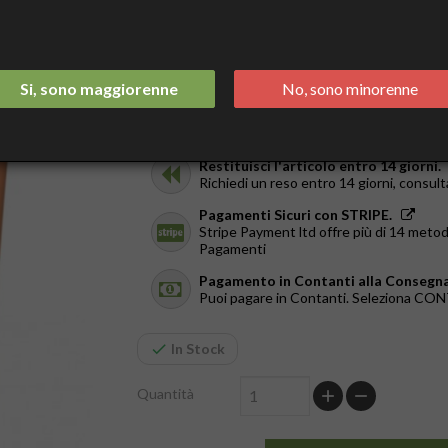
Tasse incluse
Spedizione Italia 2/3 Giorni.
GRATIS da €44
Si, sono maggiorenne
No, sono minorenne
Ricevilo in giornata.
Solo a Roma, dal Lun al Ven. Ordina entr
Restituisci l'articolo entro 14 giorni.
Richiedi un reso entro 14 giorni, consult
Pagamenti Sicuri con STRIPE.
Stripe Payment ltd offre più di 14 metod
Pagamenti
Pagamento in Contanti alla Consegna
Puoi pagare in Contanti. Seleziona C
In Stock
Quantità