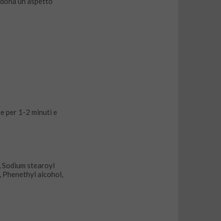
, dona un aspetto
e per 1-2 minuti e
, Sodium stearoyl
n, Phenethyl alcohol,