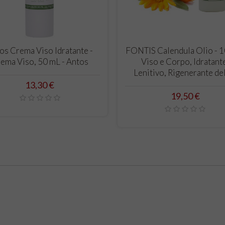
CARRELLO
CARRELLO
os Crema Viso Idratante -
FONTIS Calendula Olio - 
ema Viso, 50 mL - Antos
Viso e Corpo, Idratant
Lenitivo, Rigenerante dell
Prezzo
13,30 €
Prezzo
19,50 €