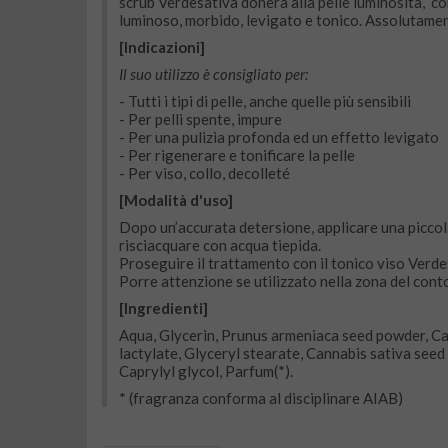
scrub Verdesativa donerà alla pelle luminosità, com
luminoso, morbido, levigato e tonico. Assolutament
[Indicazioni]
Il suo utilizzo è consigliato per:
- Tutti i tipi di pelle, anche quelle più sensibili
- Per pelli spente, impure
- Per una pulizia profonda ed un effetto levigato
- Per rigenerare e tonificare la pelle
- Per viso, collo, decolleté
[Modalità d'uso]
Dopo un’accurata detersione, applicare una piccol
risciacquare con acqua tiepida.
Proseguire il trattamento con il tonico viso Verde
Porre attenzione se utilizzato nella zona del cont
[Ingredienti]
Aqua, Glycerin, Prunus armeniaca seed powder, Cap
lactylate, Glyceryl stearate, Cannabis sativa seed 
Caprylyl glycol, Parfum(*).
* (fragranza conforma al disciplinare AIAB)