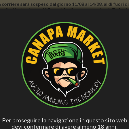
con corriere sarà sospeso dal giorno 11/08 al 14/08, al di fuori
nno forti rallentamenti. Il servizio di consegna a domicilio in
E BENESSERE
CURA PERSONALE
ACCESS. FUMATORI
VAPE
BLO
CBD
Hashish Special
Edibili Attivi
Per Dormire
Olio 
Blend
Viso Esfoliante – ml. 75 - Verdesativa
BIO SCRUB VISO ESFOLIANTE –
Per proseguire la navigazione in questo sito web
devi confermare di avere almeno 18 anni.
14,90 €