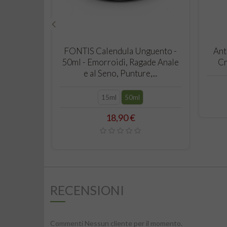
‹
CARRELLO
FONTIS Calendula Unguento -
Ant
50ml - Emorroidi, Ragade Anale
Cr
e al Seno, Punture,...
15ml
50ml
Prezzo
18,90 €
RECENSIONI
Commenti Nessun cliente per il momento.