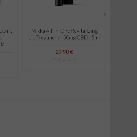
›
CARRELLO
100ml,
Mikka All-In-One Revitalizing
Crema Vi
e,
Lip Treatment - 50mg CBD - 5ml
Bioatti
a...
Prezzo
29,90 €