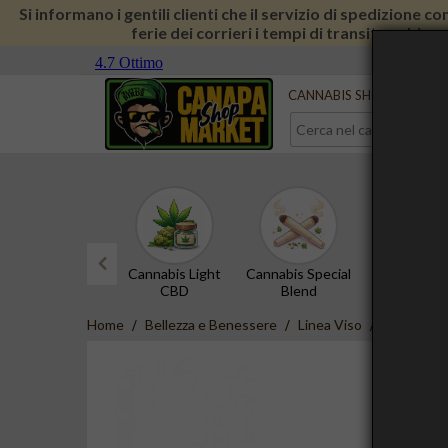
Si informano i gentili clienti che il servizio di spedizione 
ferie dei corrieri i tempi di transito subira
Serve aiuto?
Contattaci
CANNABIS SHOP
CBD 
Cannabis Light
Cannabis Special
Hashish 
CBD
Blend
prev
Home
Bellezza e Benessere
Linea Viso
Bio Scrub 