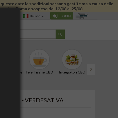
 di queste date le spedizioni saranno gestite ma a causa delle
 giornata a Roma è sospeso dal 12/08 al 25/08.
0
LOGIN
Italiano
G
CBD e Tinture
Tè e Tisane CBD
Integratori CBD
Edibili e Snack
next
 ML. 75 - VERDESATIVA