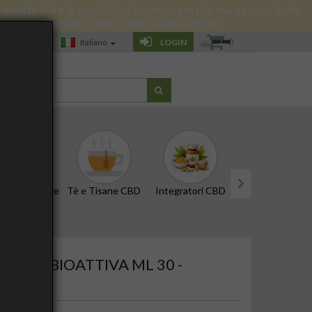
 di queste date le spedizioni saranno gestite ma a causa delle
 giornata a Roma è sospeso dal 12/08 al 25/08.
0
LOGIN
Italiano
G
CBD e Tinture
Tè e Tisane CBD
Integratori CBD
Edibili e Snack
next
CANTE BIOATTIVA ML 30 -