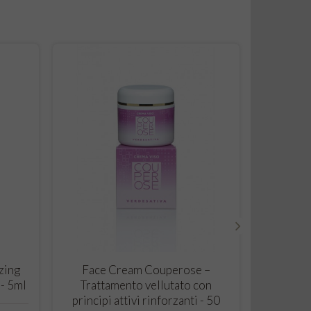
›
CARRELLO
zing
Face Cream Couperose –
Cre
- 5ml
Trattamento vellutato con
Rige
principi attivi rinforzanti - 50
BIO