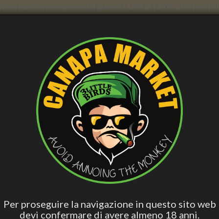
con corriere sarà sospeso dal giorno 11/08 al 14/08, al di fuori
nno forti rallentamenti. Il servizio di consegna a domicilio in
E BENESSERE
CURA PERSONALE
ACCESS. FUMATORI
VAPE
BLO
CBD
Hashish Special
Edibili Attivi
Per Dormire
Olio 
Blend
 Lifting - Tonificante Bioattiva ml 30 - Verdesativa
CREMA VISO LIFTING - TONIFI
VERDESATIVA
Per proseguire la navigazione in questo sito web
devi confermare di avere almeno 18 anni.