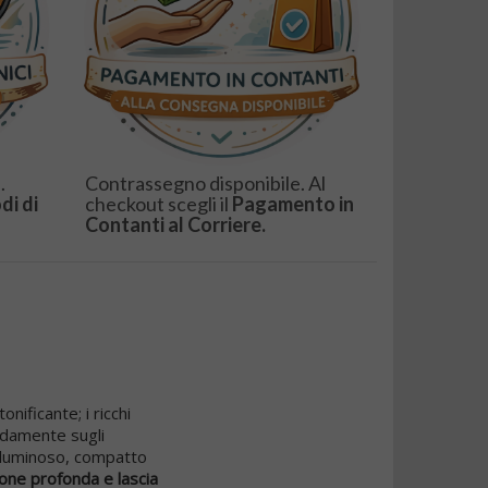
.
Contrassegno disponibile. Al
di di
checkout scegli il
Pagamento in
Contanti al Corriere.
nificante; i ricchi
idamente sugli
o luminoso, compatto
ione profonda e lascia