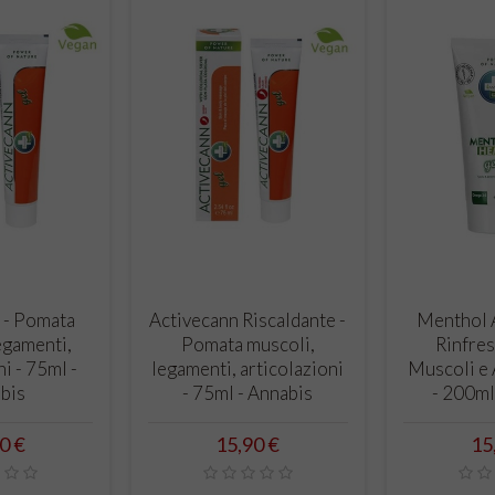
ARRELLO
CARRELLO
ann - Pomata
Activecann Riscaldante -
Mentho
, legamenti,
Pomata muscoli,
Rinf
zioni - 75ml -
legamenti, articolazioni
Muscoli
nnabis
- 75ml - Annabis
- 20
rezzo
Prezzo
5,90 €
15,90 €