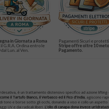
egna in Giornata a Roma
Pagamenti Sicuri e protetti
 il G.R.A. Ordina entro le
Stripe offre oltre 10 meto
 dal Lun. al Ven.
Pagamento.
desativa, è un trattamento distensivo specifico ad azione lifting-to
ome il Tartufo Bianco, il Verbasco ed il Fico d’India
, agiscono rap
di tono e borse sotto gli occhi, donando a viso e collo un aspett
i UV e dai radicali liberi .
L’olio di canapa dona invece un’idrataz