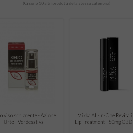
(Ci sono 10 altri prodotti della stessa categoria)
CARRELLO
CARRELLO
o viso schiarente - Azione
Mikka All-In-One Revitali
Urto - Verdesativa
Lip Treatment - 50mg CBD 