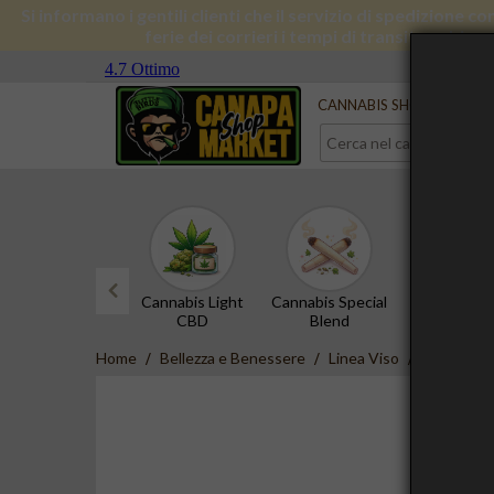
Si informano i gentili clienti che il servizio di spedizione 
ferie dei corrieri i tempi di transito subira
Serve aiuto?
Contattaci
CANNABIS SHOP
CBD 
Cannabis Light
Cannabis Special
Hashish 
CBD
Blend
prev
Home
Bellezza e Benessere
Linea Viso
Crema Viso