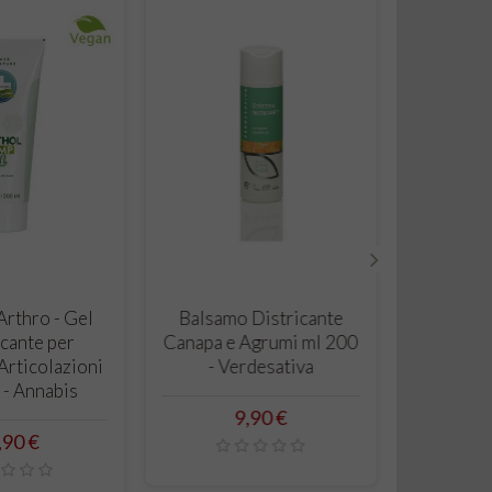
›
CARRELLO
CARRELLO
l Arthro - Gel
Balsamo Districante
rescante per
Canapa e Agrumi ml 200
 e Articolazioni
- Verdesativa
0ml - Annabis
Prezzo
9,90 €
Prezzo
15,90 €