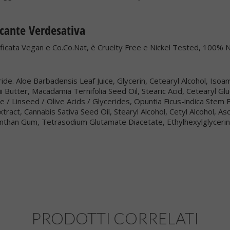
icante Verdesativa
ificata Vegan e Co.Co.Nat, è Cruelty Free e Nickel Tested, 100% N
ride. Aloe Barbadensis Leaf Juice, Glycerin, Cetearyl Alcohol, Isoa
 Butter, Macadamia Ternifolia Seed Oil, Stearic Acid, Cetearyl Gl
e / Linseed / Olive Acids / Glycerides, Opuntia Ficus-indica Stem
t, Cannabis Sativa Seed Oil, Stearyl Alcohol, Cetyl Alcohol, Asc
nthan Gum, Tetrasodium Glutamate Diacetate, Ethylhexylglycerin
PRODOTTI CORRELATI