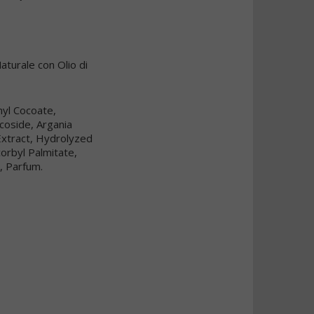
aturale con Olio di
myl Cocoate,
ucoside, Argania
 Extract, Hydrolyzed
orbyl Palmitate,
, Parfum.