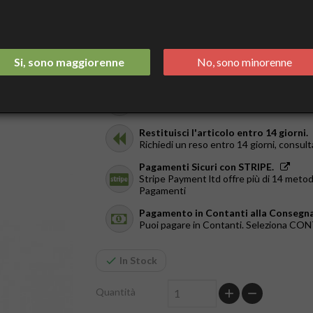
25,50 €
Tasse incluse
Spedizione Italia 2/3 Giorni.
Si, sono maggiorenne
No, sono minorenne
GRATIS da €44
Ricevilo in giornata.
Solo a Roma, dal Lun al Ven. Ordina entr
Restituisci l'articolo entro 14 giorni.
Richiedi un reso entro 14 giorni, consult
Pagamenti Sicuri con STRIPE.
Stripe Payment ltd offre più di 14 metod
Pagamenti
Pagamento in Contanti alla Consegna
Puoi pagare in Contanti. Seleziona C
In Stock
Quantità