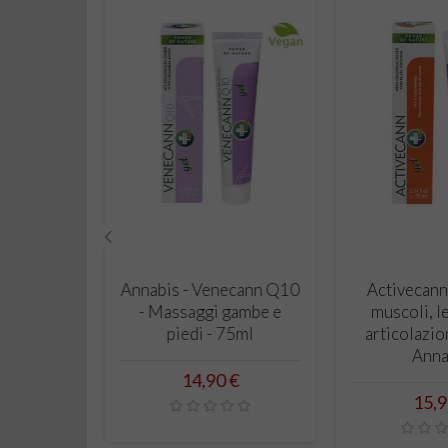
‹
RRELLO
CARRELLO
C
 Crema Mani
Annabis - Venecann Q10
Activec
rativa e
- Massaggi gambe e
muscoli
a - 75ml -
piedi - 75ml
articola
abis
A
Prezzo
14,90 €
ezzo
P
50 €
1