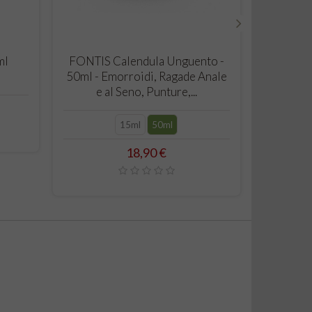
›
CARRELLO
ml
FONTIS Calendula Unguento -
Crema Vi
50ml - Emorroidi, Ragade Anale
Sensibil
e al Seno, Punture,...
5
15ml
50ml
Prezzo
18,90 €