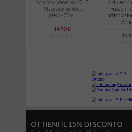
LLO
CARRELLO
CAR
rema Mani
Annabis - Venecann Q10
Activecann
iva e
- Massaggi gambe e
muscoli, l
 75ml -
piedi - 75ml
articolazio
is
Anna
Prezzo
14,90 €
o
Prez
€
15,9
OTTIENI IL 15% DI SCONTO