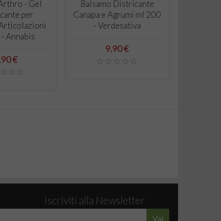
RRELLO
CARRELLO
rthro - Gel
Balsamo Districante
cante per
Canapa e Agrumi ml 200
Articolazioni
- Verdesativa
 - Annabis
Prezzo
9,90 €
ezzo
,90 €
Iscriviti alla Newsletter
Vai