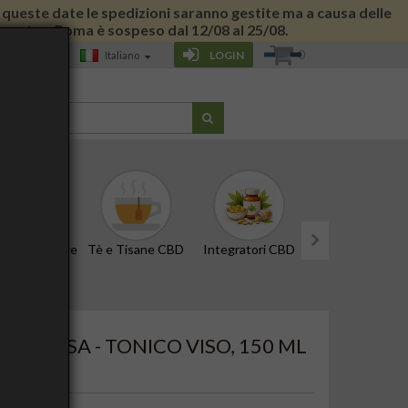
 di queste date le spedizioni saranno gestite ma a causa delle
 giornata a Roma è sospeso dal 12/08 al 25/08.
0
LOGIN
Italiano
G
CBD e Tinture
Tè e Tisane CBD
Integratori CBD
Edibili e Snack
next
MELISSA - TONICO VISO, 150 ML