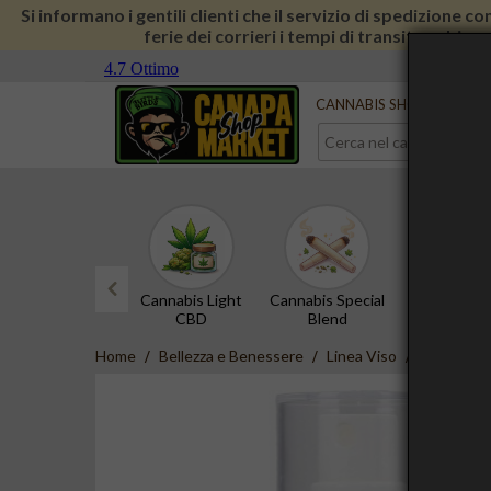
Si informano i gentili clienti che il servizio di spedizione 
ferie dei corrieri i tempi di transito subira
Serve aiuto?
Contattaci
CANNABIS SHOP
CBD 
Cannabis Light
Cannabis Special
Hashish 
CBD
Blend
prev
Home
Bellezza e Benessere
Linea Viso
La Saponar