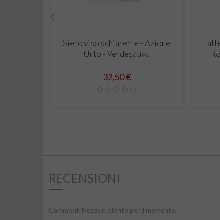
‹
CARRELLO
Siero viso schiarente - Azione
Latt
Urto - Verdesativa
Ro
Prezzo
32,50 €
RECENSIONI
Commenti Nessun cliente per il momento.