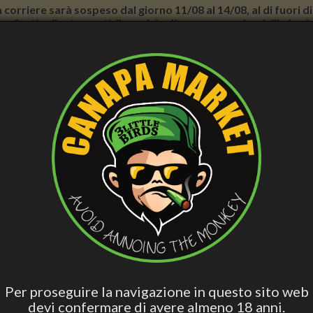
con corriere sarà sospeso dal giorno 11/08 al 14/08, al di fuori
nno forti rallentamenti. Il servizio di consegna a domicilio in
E BENESSERE
CURA PERSONALE
ACCESS. FUMATORI
VAPE
BLO
CBD
Hashish Special
Edibili Attivi
Per Dormire
Olio 
Blend
ia Acqua Attiva Melissa - Tonico Viso, 150 mL - La Saponaria
LA SAPONARIA ACQUA ATTIVA 
- LA SAPONARIA
Per proseguire la navigazione in questo sito web
devi confermare di avere almeno 18 anni.