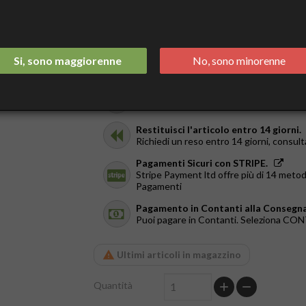
9,64 €
Tasse incluse
Spedizione Italia 2/3 Giorni.
Si, sono maggiorenne
No, sono minorenne
GRATIS da €44
Ricevilo in giornata.
Solo a Roma, dal Lun al Ven. Ordina entr
Restituisci l'articolo entro 14 giorni.
Richiedi un reso entro 14 giorni, consult
Pagamenti Sicuri con STRIPE.
Stripe Payment ltd offre più di 14 metod
Pagamenti
Pagamento in Contanti alla Consegna
Puoi pagare in Contanti. Seleziona C
Ultimi articoli in magazzino
Quantità