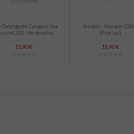
CARRELLO
CARRELLO
e Detergente Canapa e Uva
Annabis - Atocann 100
ssa ml 200 - Verdesativa
(Psoriasi)
Prezzo
Prezzo
15,90 €
15,90 €