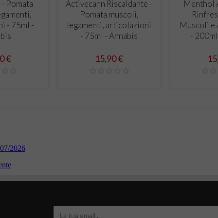
RELLO
CARRELLO
CA
 - Pomata
Activecann Riscaldante -
Menthol A
egamenti,
Pomata muscoli,
Rinfres
ni - 75ml -
legamenti, articolazioni
Muscoli e 
bis
- 75ml - Annabis
- 200ml
zo
Prezzo
Pr
0 €
15,90 €
15