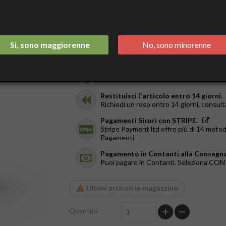
21,90 €
Tasse incluse
Spedizione Italia 2/3 Giorni.
Si, sono maggiorenne
No, sono minorenne
GRATIS da €44
Ricevilo in giornata.
Solo a Roma, dal Lun al Ven. Ordina entr
Restituisci l'articolo entro 14 giorni.
Richiedi un reso entro 14 giorni, consult
Pagamenti Sicuri con STRIPE.
Stripe Payment ltd offre più di 14 metod
Pagamenti
Pagamento in Contanti alla Consegna
Puoi pagare in Contanti. Seleziona C
Ultimi articoli in magazzino
Quantità