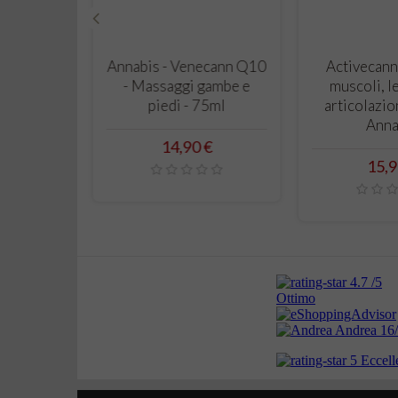
‹
LLO
CARRELLO
CAR
rema Mani
Annabis - Venecann Q10
Activecann
iva e
- Massaggi gambe e
muscoli, l
 75ml -
piedi - 75ml
articolazio
is
Anna
Prezzo
14,90 €
o
Prez
€
15,9