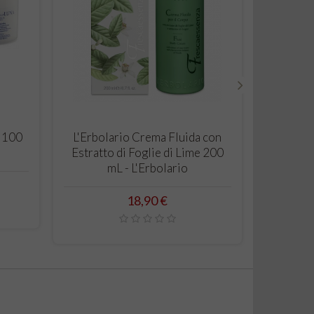
›
CARRELLO
a 100
L'Erbolario Crema Fluida con
Dr.Taffi
Estratto di Foglie di Lime 200
- Crema 
mL - L'Erbolario
Prezzo
18,90 €