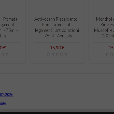
RELLO
CARRELLO
CA
 - Pomata
Activecann Riscaldante -
Menthol A
egamenti,
Pomata muscoli,
Rinfres
ni - 75ml -
legamenti, articolazioni
Muscoli e 
bis
- 75ml - Annabis
- 200ml
zo
Prezzo
Pr
0 €
15,90 €
15