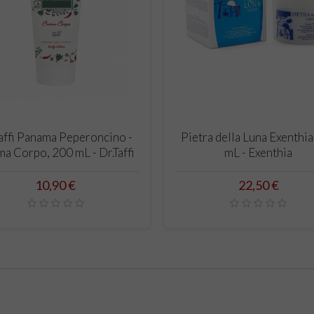
CARRELLO
CARRELLO
affi Panama Peperoncino -
Pietra della Luna Exenthi
a Corpo, 200 mL - Dr.Taffi
mL - Exenthia
Prezzo
Prezzo
10,90 €
22,50 €