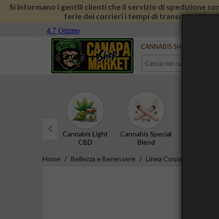
Si informano i gentili clienti che il servizio di spedizione 
ferie dei corrieri i tempi di transito subira
Serve aiuto?
Contattaci
CANNABIS SHOP
CBD 
Cannabis Light
Cannabis Special
Hashish 
CBD
Blend
prev
Home
Bellezza e Benessere
Linea Corpo
Kaffa, L