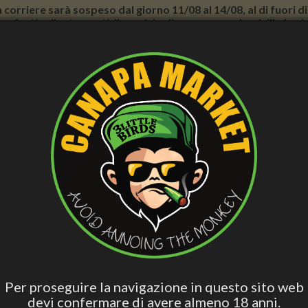
con corriere sarà sospeso dal giorno 11/08 al 14/08, al di fuori
nno forti rallentamenti. Il servizio di consegna a domicilio in
E BENESSERE
CURA PERSONALE
ACCESS. FUMATORI
VAPE
BLO
CBD
Hashish Special
Edibili Attivi
Per Dormire
Olio 
Blend
atte Fluido Profumato Idratante Energizzante, 200 mL - Helan
KAFFA, LATTE FLUIDO PROF
ENERGIZZANTE, 200 ML - HE
Per proseguire la navigazione in questo sito web
devi confermare di avere almeno 18 anni.