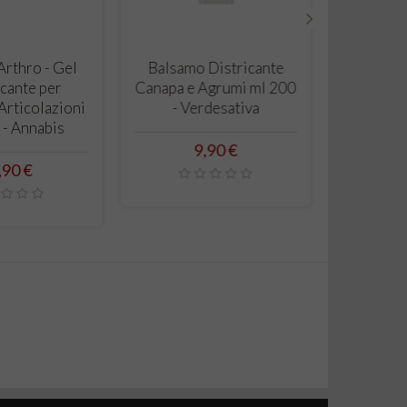
›
RRELLO
CARRELLO
rthro - Gel
Balsamo Districante
cante per
Canapa e Agrumi ml 200
Articolazioni
- Verdesativa
 - Annabis
Prezzo
9,90 €
ezzo
,90 €