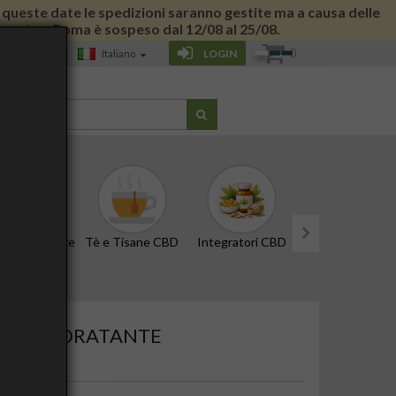
 di queste date le spedizioni saranno gestite ma a causa delle
 giornata a Roma è sospeso dal 12/08 al 25/08.
0
LOGIN
Italiano
G
CBD e Tinture
Tè e Tisane CBD
Integratori CBD
Edibili e Snack
next
UMATO IDRATANTE
LAN