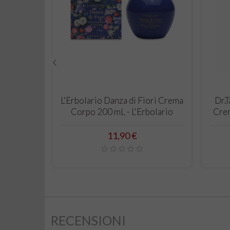
‹
CARRELLO
L'Erbolario Danza di Fiori Crema
Dr.T
Corpo 200 mL - L'Erbolario
Crem
Prezzo
11,90 €
RECENSIONI