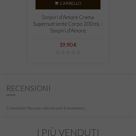
‹
›
CARRELLO
Sospiri d'Amore Crema
Supernutriente Corpo 200 mL -
Sospiri d'Amore
Prezzo
19,90 €
RECENSIONI
Commenti Nessun cliente per il momento.
I PIÙ VENDUTI