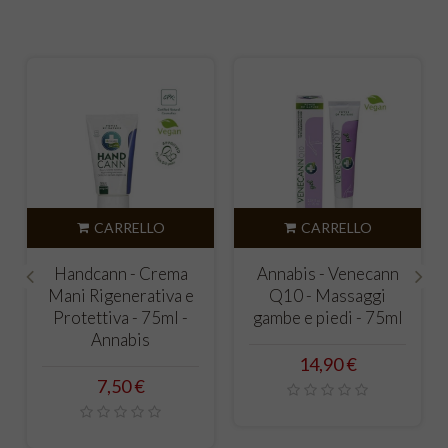
CARRELLO
CARRELLO
Handcann - Crema
Annabis - Venecann
Mani Rigenerativa e
Q10 - Massaggi
‹
›
Protettiva - 75ml -
gambe e piedi - 75ml
Annabis
Prezzo
14,90 €
Prezzo
7,50 €