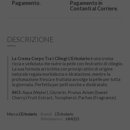
Pagamento.
Pagamento in
Contanti al Corriere.
DESCRIZIONE
La Crema Corpo Tra i Ciliegi L'Erbolario
è una crema
ricca e vellutata che nutre la pelle con l'estratto di ciliegio.
La sua formula arricchita con principi attivi di origine
naturale regala morbidezza e idratazione, mentre la
profumazione fresca e fruttata avvolge la pelle per tutta
la giornata. Perfetta per pelli secche e disidratate.
INCI:
Aqua (Water), Glycerin, Prunus Avium (Sweet
Cherry) Fruit Extract, Tocopherol, Parfum (Fragrance).
Marca
L'Erbolario
Brand:
L'Erbolario
Riferimento:
HM033