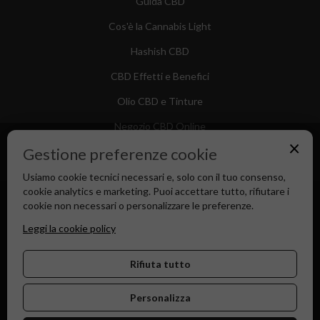
Guida CBD
Cos'è la Cannabis Light
Hashish CBD
CBD Effetti e Benefici
Olio CBD e Tinture
Negozio CBD Online
×
Gestione preferenze cookie
Usiamo cookie tecnici necessari e, solo con il tuo consenso,
cookie analytics e marketing. Puoi accettare tutto, rifiutare i
Canapa Market - Il tuo Shop di Fiducia dal 2018
cookie non necessari o personalizzare le preferenze.
Leggi la cookie policy
Rifiuta tutto
Personalizza