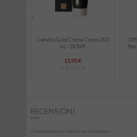
‹
CARRELLO
Camelia Gold Crema Corpo 200
Off
mL - Dr.Taffi
Neu
Prezzo
13,90 €
RECENSIONI
Commenti Nessun cliente per il momento.