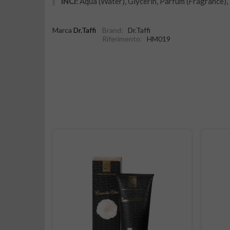
INCI:
Aqua (Water), Glycerin, Parfum (Fragrance),
Marca
Dr.Taffi
Brand:
Dr.Taffi
Riferimento:
HM019