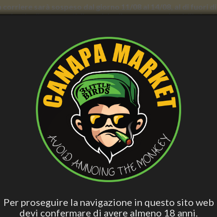
con corriere sarà sospeso dal giorno 11/08 al 14/08, al di fuori
nno forti rallentamenti. Il servizio di consegna a domicilio in
E BENESSERE
CURA PERSONALE
ACCESS. FUMATORI
VAPE
BLO
CBD
Hashish Special
Edibili Attivi
Per Dormire
Olio 
Blend
Pashmina Paciulli - Crema Corpo, 200 mL - Dr.Taffi
DR.TAFFI PASHMINA PACIULLI 
DR.TAFFI
Per proseguire la navigazione in questo sito web
devi confermare di avere almeno 18 anni.