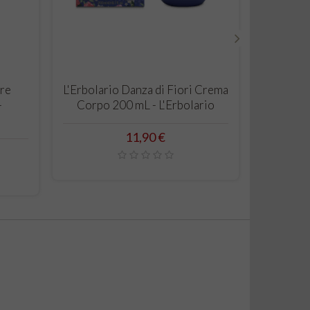
›
CARRELLO
ore
L'Erbolario Danza di Fiori Crema
Nature'
-
Corpo 200 mL - L'Erbolario
Mandorlo
Prezzo
11,90 €