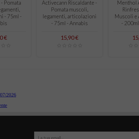
LO
CARRELLO
CARRE
ann Q10
Activecann - Pomata
Activecann Ris
mbe e
muscoli, legamenti,
Pomata mu
ml
articolazioni - 75ml -
legamenti, art
Annabis
- 75ml - A
Prezzo
Prezz
15,90 €
15,90