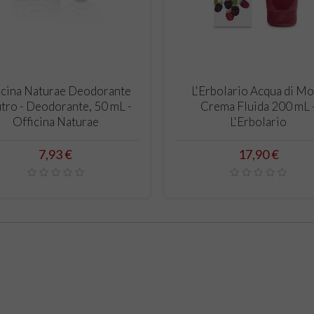
CARRELLO
CARRELLO
icina Naturae Deodorante
L'Erbolario Acqua di M
tro - Deodorante, 50 mL -
Crema Fluida 200 mL 
Officina Naturae
L'Erbolario
Prezzo
Prezzo
7,93 €
17,90 €