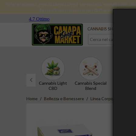
Si informano i gentili clienti che il servizio di spedizione 
ferie dei corrieri i tempi di transito subira
Serve aiuto?
Contattaci
CANNABIS SHOP
CBD 
Cannabis Light
Cannabis Special
Hashish 
CBD
Blend
prev
Home
Bellezza e Benessere
Linea Corpo
Dr.Taffi 