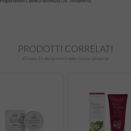
 Pogostemon Cablin (Patchouli) Oil, Tocopherol.
PRODOTTI CORRELATI
(Ci sono 10 altri prodotti della stessa categoria)