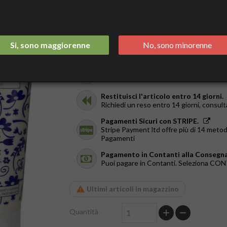
9,90 €
Tasse incluse
Spedizione Italia 2/3 Giorni.
Si, sono maggiorenne
No, sono minorenne
GRATIS da €44
Ricevilo in giornata.
Solo a Roma, dal Lun al Ven. Ordina entr
Restituisci l'articolo entro 14 giorni.
Richiedi un reso entro 14 giorni, consult
Pagamenti Sicuri con STRIPE.
Stripe Payment ltd offre più di 14 metod
Pagamenti
Pagamento in Contanti alla Consegna
Puoi pagare in Contanti. Seleziona C
Ultimi articoli in magazzino
Quantità