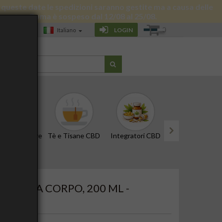
 di queste date le spedizioni saranno gestite ma a causa delle
 giornata a Roma è sospeso dal 12/08 al 25/08.
0
LOGIN
Italiano
G
CBD e Tinture
Tè e Tisane CBD
Integratori CBD
Edibili e Snack
next
- CREMA CORPO, 200 ML -