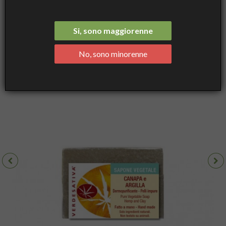
ed Argilla - dermopurificante - Verdesativa
Si, sono maggiorenne
No, sono minorenne