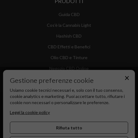
PRODOTTI
Guida CBD
Cos'è la Cannabis Light
Hashish CBD
CBD Effetti e Benefici
Olio CBD e Tinture
Negozio CBD Online
×
Gestione preferenze cookie
Usiamo cookie tecnici necessari e, solo con il tuo consenso,
cookie analytics e marketing. Puoi accettare tutto, rifiutare i
Canapa Market - Il tuo Shop di Fiducia dal 2018
cookie non necessari o personalizzare le preferenze.
Leggi la cookie policy
Rifiuta tutto