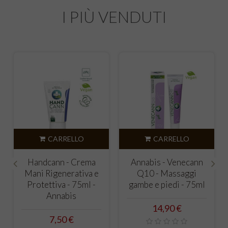
I PIÙ VENDUTI
CARRELLO
CARRELLO
Handcann - Crema
Annabis - Venecann
Mani Rigenerativa e
Q10 - Massaggi
‹
›
Protettiva - 75ml -
gambe e piedi - 75ml
a
Annabis
Prezzo
14,90 €
Prezzo
7,50 €