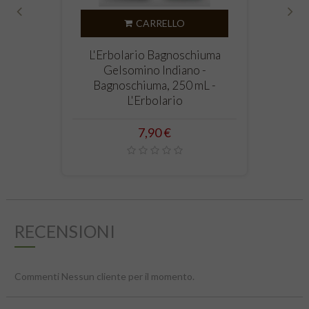
CARRELLO
‹
›
L'Erbolario Bagnoschiuma
Gelsomino Indiano -
Bagnoschiuma, 250 mL -
L'Erbolario
Prezzo
7,90 €
RECENSIONI
Commenti Nessun cliente per il momento.