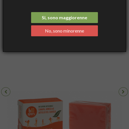
Artigianale Canapa all’Arnica ed Artiglio del Diavolo - Verdesativa
Si, sono maggiorenne
No, sono minorenne