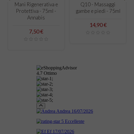
Q10 - Massaggi
muscoli, legamenti,
Ri
‹
›
gambe e piedi - 75ml
articolazioni - 75ml -
mu
Annabis
art
Prezzo
14,90 €
Prezzo
15,90 €