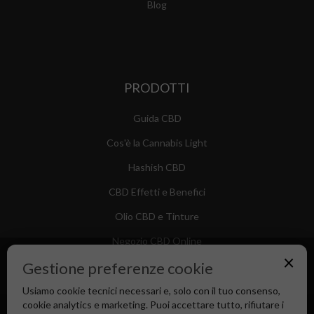
Blog
PRODOTTI
Guida CBD
Cos'è la Cannabis Light
Hashish CBD
CBD Effetti e Benefici
Olio CBD e Tinture
Negozio CBD Online
×
Gestione preferenze cookie
Usiamo cookie tecnici necessari e, solo con il tuo consenso,
cookie analytics e marketing. Puoi accettare tutto, rifiutare i
Canapa Market - Il tuo Shop di Fiducia dal 2018