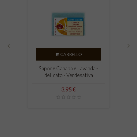
‹
›
CARRELLO
Sapone Canapa e Lavanda -
delicato - Verdesativa
Prezzo
3,95 €