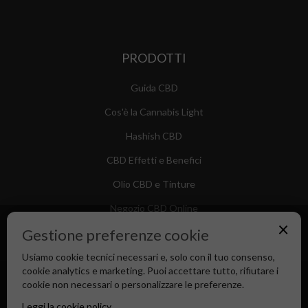
PRODOTTI
Guida CBD
Cos'è la Cannabis Light
Hashish CBD
CBD Effetti e Benefici
Olio CBD e Tinture
Negozio CBD Online
×
Gestione preferenze cookie
Usiamo cookie tecnici necessari e, solo con il tuo consenso,
cookie analytics e marketing. Puoi accettare tutto, rifiutare i
Canapa Market - Il tuo Shop di Fiducia dal 2018
cookie non necessari o personalizzare le preferenze.
Leggi la cookie policy