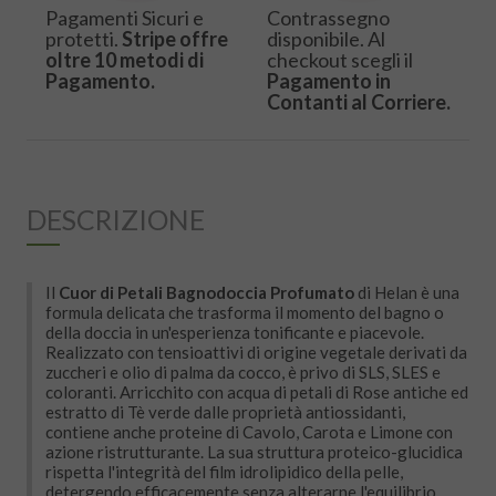
Pagamenti Sicuri e
Contrassegno
protetti.
Stripe offre
disponibile. Al
oltre 10 metodi di
checkout scegli il
Pagamento.
Pagamento in
Contanti al Corriere.
DESCRIZIONE
Il
Cuor di Petali Bagnodoccia Profumato
di Helan è una
formula delicata che trasforma il momento del bagno o
della doccia in un'esperienza tonificante e piacevole.
Realizzato con tensioattivi di origine vegetale derivati da
zuccheri e olio di palma da cocco, è privo di SLS, SLES e
coloranti. Arricchito con acqua di petali di Rose antiche ed
estratto di Tè verde dalle proprietà antiossidanti,
contiene anche proteine di Cavolo, Carota e Limone con
azione ristrutturante. La sua struttura proteico-glucidica
rispetta l'integrità del film idrolipidico della pelle,
detergendo efficacemente senza alterarne l'equilibrio