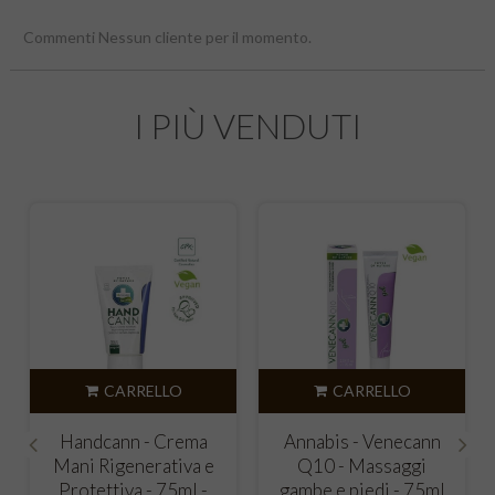
Commenti Nessun cliente per il momento.
I PIÙ VENDUTI
CARRELLO
CARRELLO
Handcann - Crema
Annabis - Venecann
Mani Rigenerativa e
Q10 - Massaggi
‹
›
Protettiva - 75ml -
gambe e piedi - 75ml