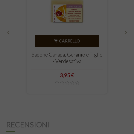
‹
›
CARRELLO
Sapone Canapa, Geranio e Tiglio
- Verdesativa
Prezzo
3,95 €
RECENSIONI