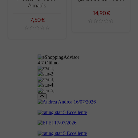
Annabis
Prezzo
14,90 €
Prezzo
7,50 €