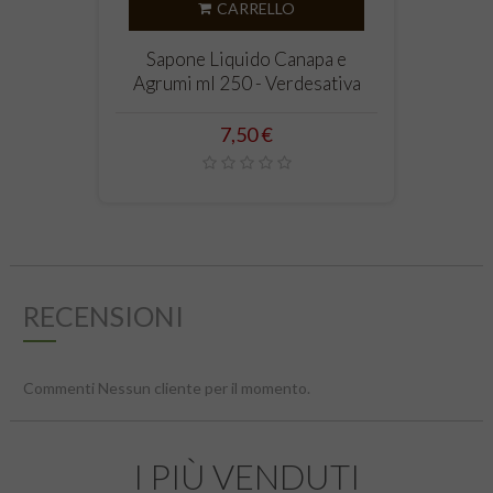
‹
›
CARRELLO
Sapone Liquido Canapa e
Agrumi ml 250 - Verdesativa
Prezzo
7,50 €
RECENSIONI
Commenti Nessun cliente per il momento.
I PIÙ VENDUTI