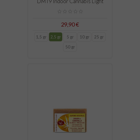
DMT9 Indoor Cannabis Light
29,90 €
1,5 gr
2,5 gr
5 gr
10 gr
25 gr
50 gr