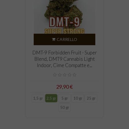
CARRELLO
DMT-9 Forbidden Fruit - Super
Blend, DMT9 Cannabis Light
Indoor, Cime Compatte e...
29,90 €
1,5 gr
2,5 gr
5 gr
10 gr
25 gr
50 gr