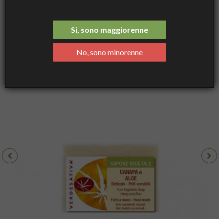
ed Aloe - delicato per pelli sensibili - Verdesativa
Si, sono maggiorenne
No, sono minorenne