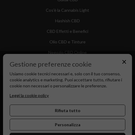
Cos'è la Cannabis Light
Hashish CBD
CBD Effetti e Benefici
Olio CBD e Tinture
Negozio CBD Online
×
Gestione preferenze cookie
Usiamo cookie tecnici necessari e, solo con il tuo consenso,
cookie analytics e marketing. Puoi accettare tutto, rifiutare i
Canapa Market - Il tuo Shop di Fiducia dal 2018
cookie non necessari o personalizzare le preferenze.
Leggi la cookie policy
Rifiuta tutto
Personalizza