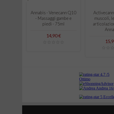
‹
LLO
CARRELLO
CAR
rema Mani
Annabis - Venecann Q10
Activecann
iva e
- Massaggi gambe e
muscoli, l
 75ml -
piedi - 75ml
articolazio
is
Anna
Prezzo
14,90 €
o
Prez
€
15,9