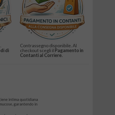
.
Contrassegno disponibile. Al
di di
checkout scegli il
Pagamento in
Contanti al Corriere.
igiene intima quotidiana
e mucose, garantendo in