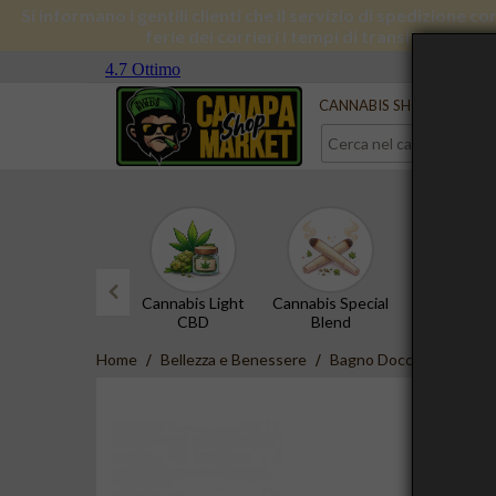
Si informano i gentili clienti che il servizio di spedizione 
ferie dei corrieri i tempi di transito subira
Serve aiuto?
Contattaci
CANNABIS SHOP
CBD 
Cannabis Light
Cannabis Special
Hashish 
CBD
Blend
prev
Home
Bellezza e Benessere
Bagno Doccia
Deterg