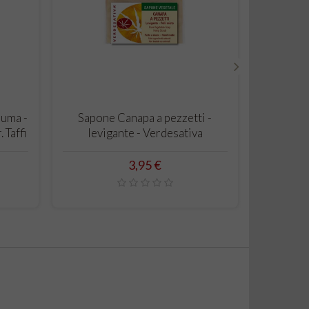
›
CARRELLO
iuma -
Sapone Canapa a pezzetti -
Cuor d
 Taffi
levigante - Verdesativa
Pr
Prezzo
3,95 €