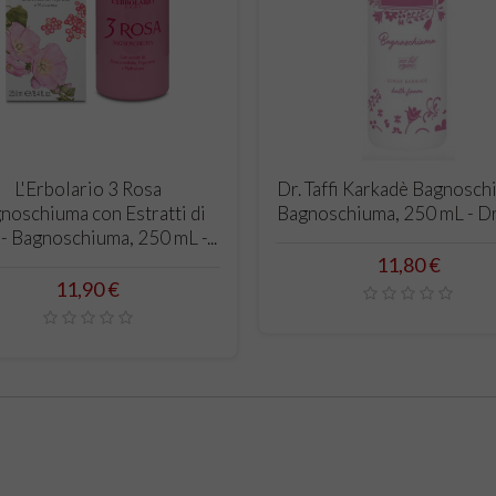
CARRELLO
CARRELLO
L'Erbolario 3 Rosa
Dr. Taffi Karkadè Bagnosch
noschiuma con Estratti di
Bagnoschiuma, 250 mL - Dr.
- Bagnoschiuma, 250 mL -...
Prezzo
11,80 €
Prezzo
11,90 €