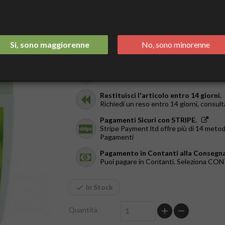
7,90 €
Tasse incluse
Spedizione Italia 2/3 Giorni.
Si, sono maggiorenne
No, sono minorenne
GRATIS da €44
Ricevilo in giornata.
Solo a Roma, dal Lun al Ven. Ordina entr
Restituisci l'articolo entro 14 giorni.
Richiedi un reso entro 14 giorni, consult
Pagamenti Sicuri con STRIPE.
Stripe Payment ltd offre più di 14 metod
Pagamenti
Pagamento in Contanti alla Consegna
Puoi pagare in Contanti. Seleziona C
In Stock
Quantità