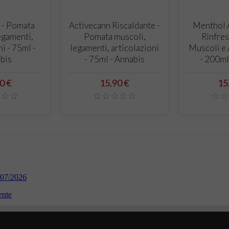
RELLO
CARRELLO
CA
 - Pomata
Activecann Riscaldante -
Menthol A
egamenti,
Pomata muscoli,
Rinfres
ni - 75ml -
legamenti, articolazioni
Muscoli e 
bis
- 75ml - Annabis
- 200ml
zo
Prezzo
Pr
0 €
15,90 €
15