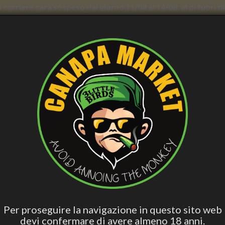
con corriere sarà sospeso dal giorno 11/08 al 14/08, al di fuori
nno forti rallentamenti. Il servizio di consegna a domicilio in
E BENESSERE
CURA PERSONALE
ACCESS. FUMATORI
VAPE
BLO
CBD
Hashish Special
Edibili Attivi
Per Dormire
Olio 
Blend
ente Intimo Delicato Unisex ml 250 - Verdesativa
DETERGENTE INTIMO DELICAT
VERDESATIVA
Per proseguire la navigazione in questo sito web
devi confermare di avere almeno 18 anni.