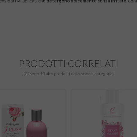
nsioattivi delicati ch
e detergono dolcemente senza irritare
, don
PRODOTTI CORRELATI
(Ci sono 10 altri prodotti della stessa categoria)