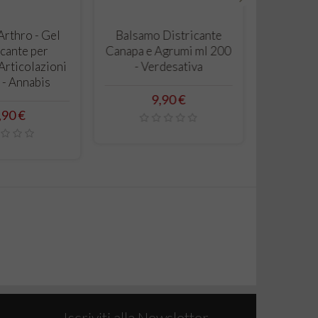
›
RRELLO
CARRELLO
rthro - Gel
Balsamo Districante
cante per
Canapa e Agrumi ml 200
Articolazioni
- Verdesativa
 - Annabis
Prezzo
9,90 €
ezzo
,90 €
Iscriviti alla Newsletter