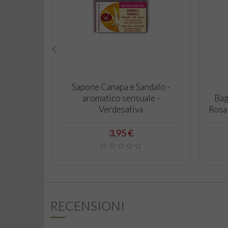
‹
CARRELLO
Sapone Canapa e Sandalo -
aromatico sensuale -
Bag
Verdesativa
Rosa 
Prezzo
3,95 €
RECENSIONI