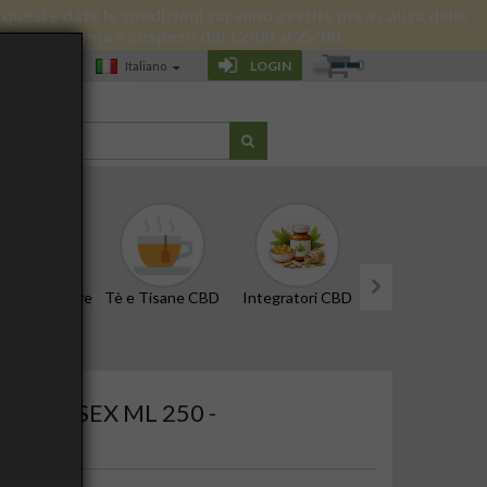
 di queste date le spedizioni saranno gestite ma a causa delle
 giornata a Roma è sospeso dal 12/08 al 25/08.
0
LOGIN
Italiano
G
CBD e Tinture
Tè e Tisane CBD
Integratori CBD
Edibili e Snack
next
O UNISEX ML 250 -