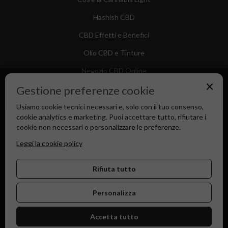
Hashish CBD
CBD Effetti e Benefici
Olio CBD e Tinture
Negozio CBD Online
×
Gestione preferenze cookie
Usiamo cookie tecnici necessari e, solo con il tuo consenso,
cookie analytics e marketing. Puoi accettare tutto, rifiutare i
Canapa Market - Il tuo Shop di Fiducia dal 2018
cookie non necessari o personalizzare le preferenze.
Leggi la cookie policy
Rifiuta tutto
Personalizza
Accetta tutto