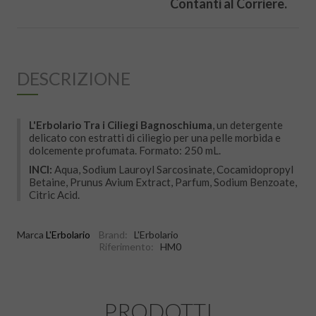
Contanti al Corriere.
DESCRIZIONE
L'Erbolario Tra i Ciliegi Bagnoschiuma
, un detergente
delicato con estratti di ciliegio per una pelle morbida e
dolcemente profumata. Formato: 250 mL.
INCI:
Aqua, Sodium Lauroyl Sarcosinate, Cocamidopropyl
Betaine, Prunus Avium Extract, Parfum, Sodium Benzoate,
Citric Acid.
Marca
L'Erbolario
Brand:
L'Erbolario
Riferimento:
HM0
PRODOTTI