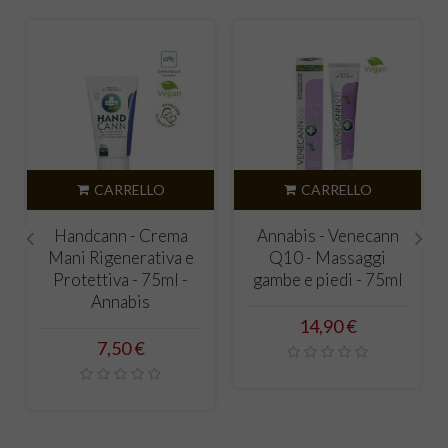
CARRELLO
CARRELLO
Handcann - Crema
Annabis - Venecann
Mani Rigenerativa e
Q10 - Massaggi
‹
›
Protettiva - 75ml -
gambe e piedi - 75ml
Annabis
Prezzo
14,90 €
Prezzo
7,50 €