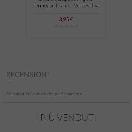
dermopurificante - Verdesativa
Prezzo
3,95 €
RECENSIONI
Commenti Nessun cliente per il momento.
I PIÙ VENDUTI