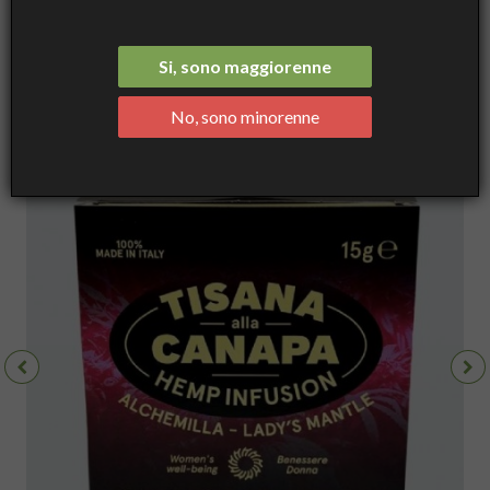
Tisana alla Canapa e Alchemilla - Benessere Donna - 10 bustine a
Piramide da 15gr - CBWEED
Si, sono maggiorenne
No, sono minorenne