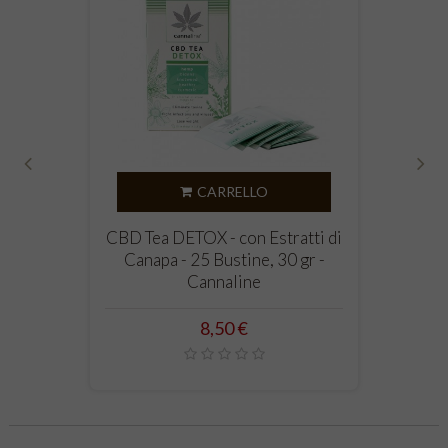
‹
›
CARRELLO
CBD Tea DETOX - con Estratti di
Canapa - 25 Bustine, 30 gr -
Cannaline
Prezzo
8,50 €