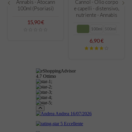
Annabis - Atocann
Cannol - Olio corpo
100ml (Psoriasi)
e capelli - distensivo,
‹
›
nutriente - Annabis
Prezzo
15,90 €
30ml
100ml
500ml
Prezzo
6,90 €