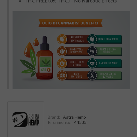
THC FREE (0% THC) – No Narcotic Effects
Brand:
Astra Hemp
Riferimento:
44535