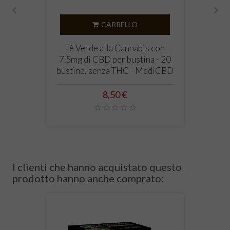
‹
›
CARRELLO
Tè Verde alla Cannabis con
7.5mg di CBD per bustina - 20
bustine, senza THC - MediCBD
Prezzo
8,50 €
I clienti che hanno acquistato questo
prodotto hanno anche comprato: