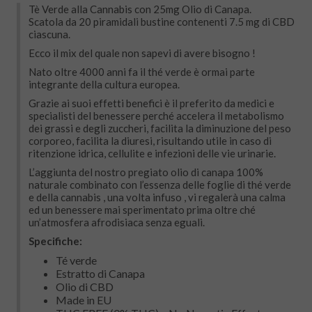
Tè Verde alla Cannabis con 25mg Olio di Canapa.
Scatola da 20 piramidali bustine contenenti 7.5 mg di CBD
ciascuna.
Ecco il mix del quale non sapevi di avere bisogno !
Nato oltre 4000 anni fa il thé verde è ormai parte
integrante della cultura europea.
Grazie ai suoi effetti benefici è il preferito da medici e
specialisti del benessere perché accelera il metabolismo
dei grassi e degli zuccheri, facilita la diminuzione del peso
corporeo, facilita la diuresi, risultando utile in caso di
ritenzione idrica, cellulite e infezioni delle vie urinarie.
L’aggiunta del nostro pregiato olio di canapa 100%
naturale combinato con l’essenza delle foglie di thé verde
e della cannabis , una volta infuso , vi regalerà una calma
ed un benessere mai sperimentato prima oltre ché
un’atmosfera afrodisiaca senza eguali.
Specifiche:
Té verde
Estratto di Canapa
Olio di CBD
Made in EU