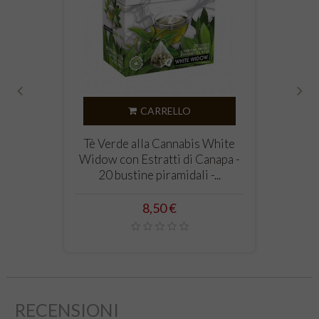
‹
›
CARRELLO
Tè Verde alla Cannabis White
Widow con Estratti di Canapa -
20 bustine piramidali -...
Prezzo
8,50 €
RECENSIONI