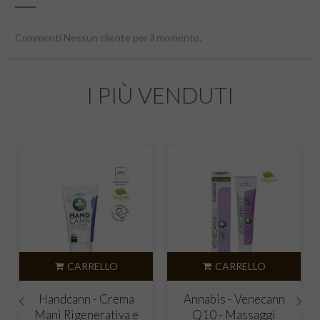
Commenti Nessun cliente per il momento.
I PIÙ VENDUTI
CARRELLO
CARRELLO
Activecann - Pomata
Activecann
muscoli, legamenti,
Riscaldante - Pomata
‹
›