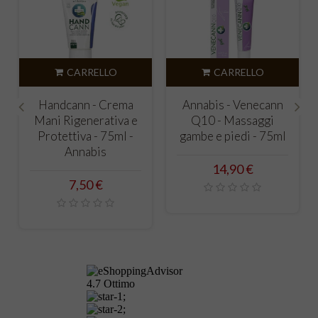
CARRELLO
CARRELLO
Handcann - Crema
Annabis - Venecann
Mani Rigenerativa e
Q10 - Massaggi
‹
›
Protettiva - 75ml -
gambe e piedi - 75ml
Annabis
Prezzo
14,90 €
Prezzo
7,50 €