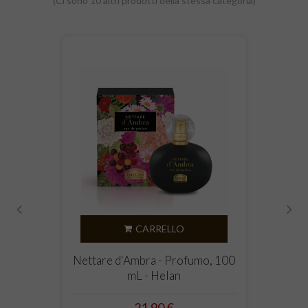
(Ci sono 10 altri prodotti della stessa categoria)
‹
›
CARRELLO
Nettare d'Ambra - Profumo, 100
mL - Helan
Prezzo
21,90 €