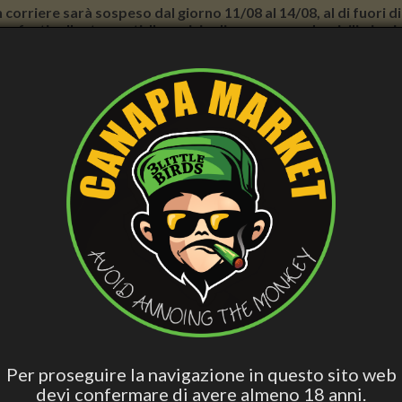
con corriere sarà sospeso dal giorno 11/08 al 14/08, al di fuori
nno forti rallentamenti. Il servizio di consegna a domicilio in
E BENESSERE
CURA PERSONALE
ACCESS. FUMATORI
VAPE
BLO
CBD
Hashish Special
Edibili Attivi
Per Dormire
Olio 
Blend
nama Peperoncino Profumo - Profumo, 50 mL - Dr. Taffi
DR. TAFFI PANAMA PEPERONC
ML - DR. TAFFI
Per proseguire la navigazione in questo sito web
devi confermare di avere almeno 18 anni.