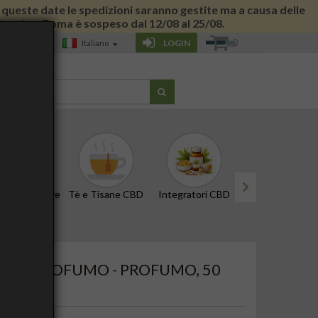
 di queste date le spedizioni saranno gestite ma a causa delle
 giornata a Roma è sospeso dal 12/08 al 25/08.
0
LOGIN
Italiano
G
CBD e Tinture
Tè e Tisane CBD
Integratori CBD
Edibili e Snack
next
INO PROFUMO - PROFUMO, 50