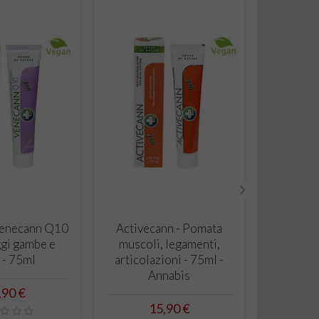
›
ARRELLO
CARRELLO
Arthro - Gel
Balsamo Districante
scante per
Canapa e Agrumi ml 200
Articolazioni
- Verdesativa
 - Annabis
Prezzo
9,90 €
ezzo
,90 €