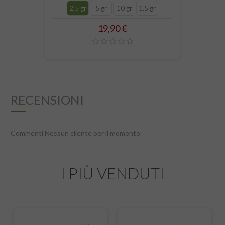
2,5 gr
5 gr
10 gr
1,5 gr
Prezzo
19,90 €
RECENSIONI
Commenti Nessun cliente per il momento.
I PIÙ VENDUTI