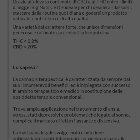
Grazie all’elevato contenuto di CBD e al THC entro i limiti
di legge, Big Nuts CBD è ideale per chi desidera rilassarsi,
staccare dalla routine quotidiana e godersi un prodotto
naturale, controllato e di alta qualità.
Una varietà dal carattere forte, che unisce dimensioni
generose e raffinatezza aromatica in ogni cima.
THC < 0,2%
CBD < 20%
Lo sapevi ?
La cannabis terapeutica, è caratterizzata da sempre dai
suoi innumerevoli benefici, ed è impiegata con successo
in ambito terapeutico e medico in sostituzione delle
cosiddette terapie convenzionali.
Trova ampia applicazione nel trattamento di ansia,
stress, stati depressivi e problematiche legate al sonno,
complice il marcato effetto rilassante e distensivo.
La marijuana legale svolge inoltre un’azione
antiossidante e anti-infiammatoria, questo grazie alla