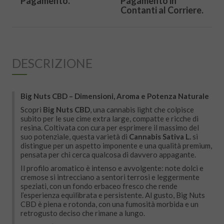
Pagamento.
Pagamento in
Contanti al Corriere.
DESCRIZIONE
Big Nuts CBD – Dimensioni, Aroma e Potenza Naturale
Scopri
Big Nuts CBD
, una cannabis light che colpisce
subito per le sue cime extra large, compatte e ricche di
resina. Coltivata con cura per esprimere il massimo del
suo potenziale, questa varietà di
Cannabis Sativa L.
si
distingue per un aspetto imponente e una qualità premium,
pensata per chi cerca qualcosa di davvero appagante.
Il profilo aromatico è intenso e avvolgente: note dolci e
cremose si intrecciano a sentori terrosi e leggermente
speziati, con un fondo erbaceo fresco che rende
l’esperienza equilibrata e persistente. Al gusto, Big Nuts
CBD è piena e rotonda, con una fumosità morbida e un
retrogusto deciso che rimane a lungo.