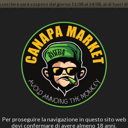
con corriere sarà sospeso dal giorno 11/08 al 14/08, al di fuori
nno forti rallentamenti. Il servizio di consegna a domicilio in
E BENESSERE
CURA PERSONALE
ACCESS. FUMATORI
VAPE
BLO
CBD
Hashish Special
Edibili Attivi
Per Dormire
Olio 
Blend
a Cali CBD - Indoor Premium, Cannabis Light
AMNESIA CALI CBD - INDOOR
Per proseguire la navigazione in questo sito web
devi confermare di avere almeno 18 anni.
19,90 €