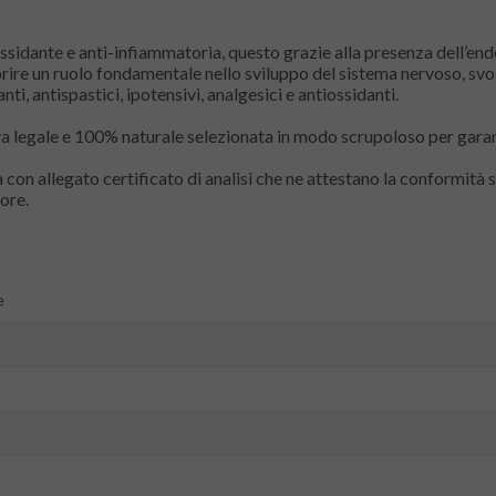
iossidante e anti-infiammatoria, questo grazie alla presenza dell’
coprire un ruolo fondamentale nello sviluppo del sistema nervoso, s
i, antispastici, ipotensivi, analgesici e antiossidanti.
va legale e 100% naturale selezionata in modo scrupoloso per garant
 con allegato certificato di analisi che ne attestano la conformità
ore.
e