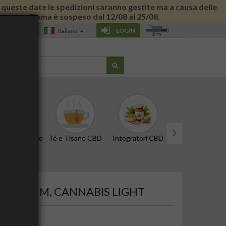
 di queste date le spedizioni saranno gestite ma a causa delle
 giornata a Roma è sospeso dal 12/08 al 25/08.
0
LOGIN
Italiano
G
CBD e Tinture
Tè e Tisane CBD
Integratori CBD
Edibili e Snack
next
 PREMIUM, CANNABIS LIGHT