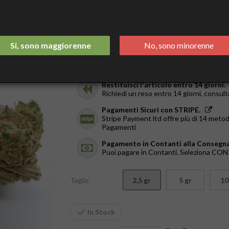
Tasse incluse
Spedizione Italia 2/3 Giorni.
GRATIS da €44
Si, sono maggiorenne
No, sono minorenne
Ricevilo in giornata.
Solo a Roma, dal Lun al Ven. Ordina entr
Restituisci l'articolo entro 14 giorni.
Richiedi un reso entro 14 giorni, consult
Pagamenti Sicuri con STRIPE.
Stripe Payment ltd offre più di 14 metod
Pagamenti
Pagamento in Contanti alla Consegna
Puoi pagare in Contanti. Seleziona C
Taglio
2,5 gr
5 gr
10
In Stock