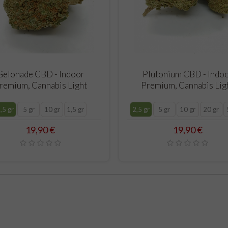
CARRELLO
CARRELLO
Gelonade CBD - Indoor
Plutonium CBD - Indo
remium, Cannabis Light
Premium, Cannabis Lig
,5 gr
5 gr
10 gr
1,5 gr
2,5 gr
5 gr
10 gr
20 gr
Prezzo
Prezzo
19,90 €
19,90 €