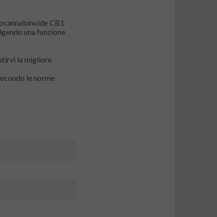
endocannabinoide CB1
volgendo una funzione
irvi la migliore
 secondo le norme