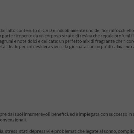
all’alto contenuto di CBD è indubbiamente uno dei fiori all’occhiell
 parte ricoperte da un corposo strato di resina che regala profumi flo
rumi e note dolci e delicate; un perfetto mix di fragranze che ricord
tà ideale per chi desidera vivere la giornata con un po’ di calma extr
pre dai suoi innumerevoli benefici, ed è impiegata con successo in
convenzionali.
, stress, stati depressivi e problematiche legate al sonno, complic