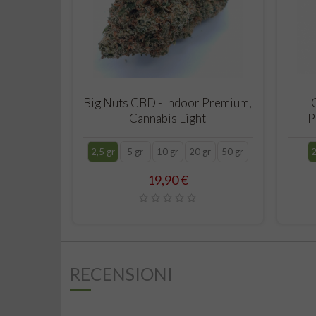
CARRELLO
Big Nuts CBD - Indoor Premium,
Cannabis Light
P
2,5 gr
5 gr
10 gr
20 gr
50 gr
2
Prezzo
19,90 €
RECENSIONI