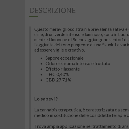
DESCRIZIONE
Questo meraviglioso strain a prevalenza sativa e d
cime, di un verde intenso e luminoso, sono in buona
mentre Limonene e Pinene aggiungono sentori di ag
l’aggiunta del tono pungente di una Skunk. La varie
ad essere vigile e creativo.
Sapore eccezionale
Odore e aroma intenso e fruttato
Effetto rilassante
THC
0,40%
CBD
 27
,71%
Lo sapevi ?
La cannabis terapeutica, è caratterizzata da sem
medico in sostituzione delle cosiddette terapie 
Trova ampia applicazione nel trattamento di ansia