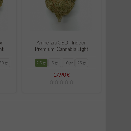
CARRELLO
or
Amne-zia CBD - Indoor
ht
Premium, Cannabis Light
50 gr
2,5 gr
5 gr
10 gr
25 gr
Prezzo
17,90 €