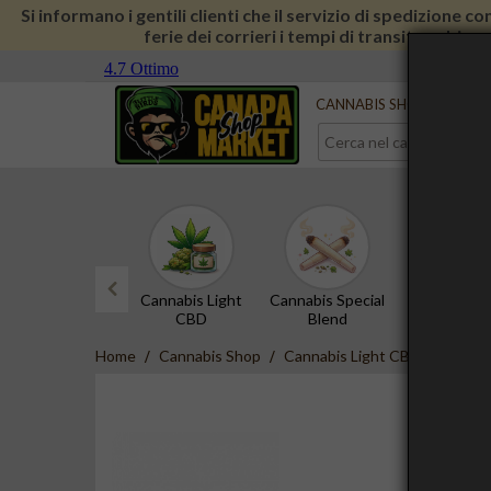
Si informano i gentili clienti che il servizio di spedizione 
ferie dei corrieri i tempi di transito subira
Serve aiuto?
Contattaci
CANNABIS SHOP
CBD 
Cannabis Light
Cannabis Special
Hashish 
CBD
Blend
prev
Home
Cannabis Shop
Cannabis Light CBD
Amnesi