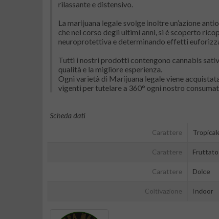
rilassante e distensivo.
La marijuana legale svolge inoltre un’azione ant
che nel corso degli ultimi anni, si è scoperto ri
neuroprotettiva e determinando effetti euforizzant
Tutti i nostri prodotti contengono cannabis sati
qualità e la migliore esperienza.
Ogni varietà di Marijuana legale viene acquistata
vigenti per tutelare a 360° ogni nostro consumat
Scheda dati
Carattere
Tropical
Carattere
Fruttato
Carattere
Dolce
Coltivazione
Indoor