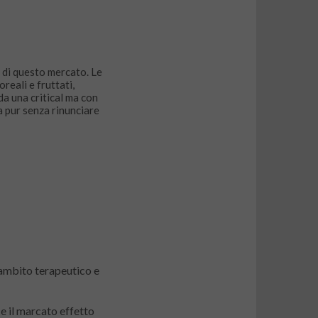
o di questo mercato. Le
reali e fruttati,
a una critical ma con
a pur senza rinunciare
 ambito terapeutico e
e il marcato effetto