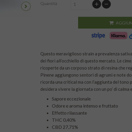
Quantità
AGGIUN
Questo meraviglioso strain a prevalenza sativa
dei fiori all’occhiello di questo mercato. Le cim
ricoperte da un corposo strato di resina che reg
Pinene aggiungono sentori di agrumi e note dolc
ricorda una critical ma con l’aggiunta del tono 
desidera vivere la giornata con un po’ di calma 
Sapore eccezionale
Odore e aroma intenso e fruttato
Effetto rilassante
THC
0,40%
CBD
 27
,71%