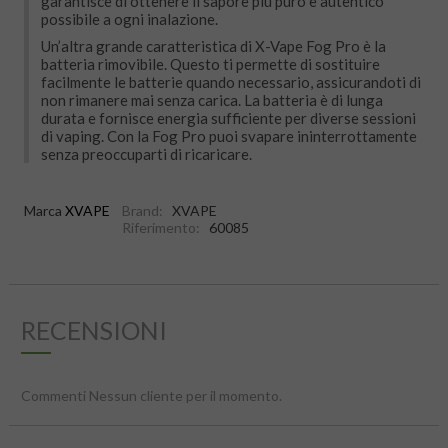
garantisce di ottenere il sapore più puro e autentico
possibile a ogni inalazione.
Un’altra grande caratteristica di X-Vape Fog Pro è la
batteria rimovibile. Questo ti permette di sostituire
facilmente le batterie quando necessario, assicurandoti di
non rimanere mai senza carica. La batteria è di lunga
durata e fornisce energia sufficiente per diverse sessioni
di vaping. Con la Fog Pro puoi svapare ininterrottamente
senza preoccuparti di ricaricare.
Marca
XVAPE
Brand:
XVAPE
Riferimento:
60085
RECENSIONI
Commenti Nessun cliente per il momento.