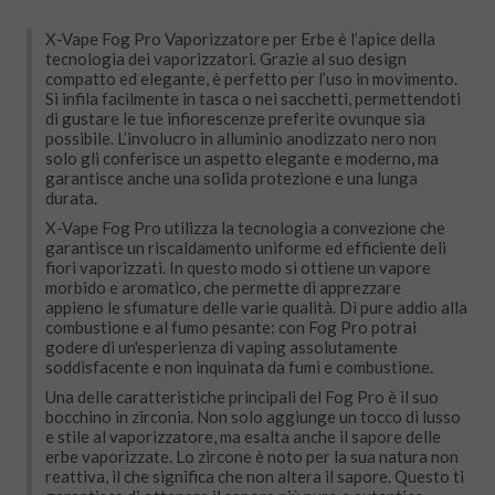
X-Vape Fog Pro Vaporizzatore per Erbe è l’apice della
tecnologia dei vaporizzatori. Grazie al suo design
compatto ed elegante, è perfetto per l’uso in movimento.
Si infila facilmente in tasca o nei sacchetti, permettendoti
di gustare le tue infiorescenze preferite ovunque sia
possibile. L’involucro in alluminio anodizzato nero non
solo gli conferisce un aspetto elegante e moderno, ma
garantisce anche una solida protezione e una lunga
durata.
X-Vape Fog Pro utilizza la tecnologia a convezione che
garantisce un riscaldamento uniforme ed efficiente deli
fiori vaporizzati. In questo modo si ottiene un vapore
morbido e aromatico, che permette di apprezzare
appieno le sfumature delle varie qualità. Dì pure addio alla
combustione e al fumo pesante: con Fog Pro potrai
godere di un'esperienza di vaping assolutamente
soddisfacente e non inquinata da fumi e combustione.
Una delle caratteristiche principali del Fog Pro è il suo
bocchino in zirconia. Non solo aggiunge un tocco di lusso
e stile al vaporizzatore, ma esalta anche il sapore delle
erbe vaporizzate. Lo zircone è noto per la sua natura non
reattiva, il che significa che non altera il sapore. Questo ti