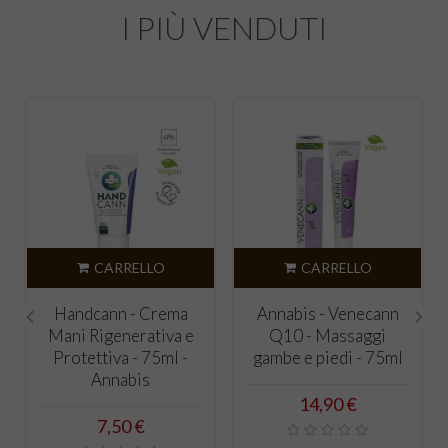
I PIÙ VENDUTI
CARRELLO
CARRELLO
C
ndcann - Crema
Annabis - Venecann
Activec
i Rigenerativa e
Q10 - Massaggi
muscoli
‹
›
otettiva - 75ml -
gambe e piedi - 75ml
articolaz
Annabis
A
Prezzo
14,90 €
Prezzo
P
7,50 €
1