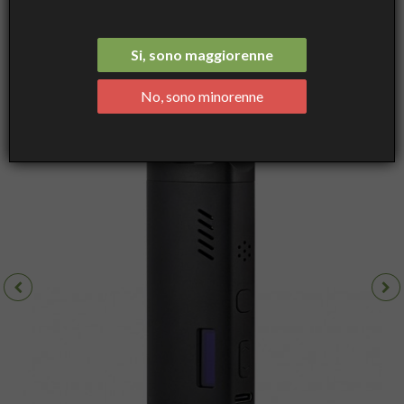
Vaporizzatore per Erbe, Nero
Si, sono maggiorenne
No, sono minorenne