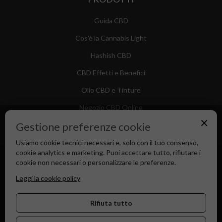
Guida CBD
Cos'è la Cannabis Light
Hashish CBD
CBD Effetti e Benefici
Olio CBD e Tinture
Negozio CBD Online
×
Gestione preferenze cookie
Usiamo cookie tecnici necessari e, solo con il tuo consenso,
cookie analytics e marketing. Puoi accettare tutto, rifiutare i
Canapa Market - Il tuo Shop di Fiducia dal 2018
cookie non necessari o personalizzare le preferenze.
Leggi la cookie policy
Rifiuta tutto