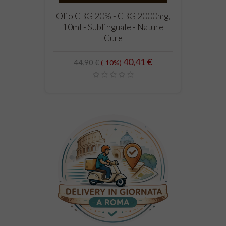
Olio CBG 20% - CBG 2000mg,
10ml - Sublinguale - Nature
Cure
Prezzo
Prezzo
40,41 €
44,90 €
-10%
standard