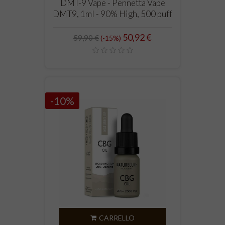
DMT-9 Vape - Pennetta Vape
DMT9, 1ml - 90% High, 500 puff
Prezzo
Prezzo
50,92 €
59,90 €
-15%
standard
-10%
CARRELLO