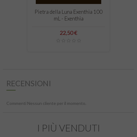
Pietra della Luna Exenthia 100
mL - Exenthia
Prezzo
22,50 €
RECENSIONI
Commenti Nessun cliente per il momento.
I PIÙ VENDUTI