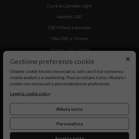
Cos'è la Cannabis Light
Hashish CBD
CBD Effetti e Benefici
Olio CBD e Tinture
Negozio CBD Online
×
Gestione preferenze cookie
Usiamo cookie tecnici necessari e, solo con il tuo consenso,
cookie analytics e marketing. Puoi accettare tutto, rifiutare i
Canapa Market - Il tuo Shop di Fiducia dal 2018
cookie non necessari o personalizzare le preferenze.
Leggi la cookie policy
Rifiuta tutto
Personalizza
Accetta tutto