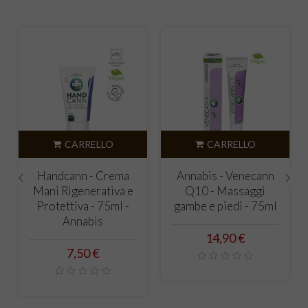
CARRELLO
CARRELLO
Handcann - Crema
Annabis - Venecann
Mani Rigenerativa e
Q10 - Massaggi
‹
›
Protettiva - 75ml -
gambe e piedi - 75ml
Annabis
Prezzo
14,90 €
Prezzo
7,50 €