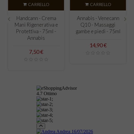
ARRELLO
CARRELLO
CARRE
nn - Crema
Annabis - Venecann
Activecann -
enerativa e
Q10 - Massaggi
muscoli, leg
‹
›
va - 75ml -
gambe e piedi - 75ml
articolazioni 
nabis
Annabi
Prezzo
14,90 €
rezzo
Prezz
,50 €
15,90 