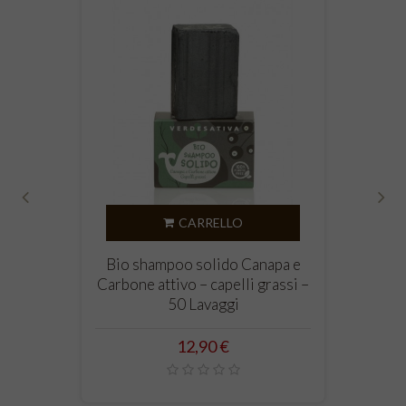
‹
›
CARRELLO
Bio shampoo solido Canapa e
Carbone attivo – capelli grassi –
50 Lavaggi
Prezzo
12,90 €