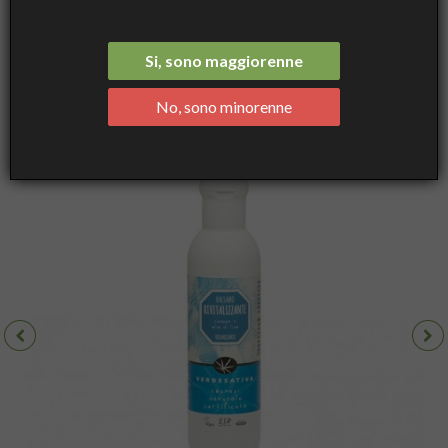
Rivitalizzante Canapa e Olio di Lino - Voluminizzante ml 200 -
Verdesativa
Si, sono maggiorenne
No, sono minorenne