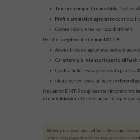
Texture compatta e morbida
, facile da
Profilo aromatico agrumato
con note fre
Colore chiaro e resina ricca di tricomi
Perché scegliere Ice Lemon DMT-9:
Aroma fresco e agrumato, molto piacevo
Carattere
più intenso rispetto all’hash
Qualità della resina preservata grazie all
Ideale per chi cerca un hashish
ricco di g
Ice Lemon DMT-9 rappresenta l’incontro tra
te
di cannabinoidi
, offrendo un hashish per un'esp
Warning
: not recommended for use by young people and
women. May cause drowsiness. May be contraindicated wi