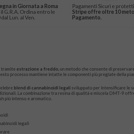
egna in Giornata a Roma
Pagamenti Sicuri e protetti
 il G.R.A. Ordina entro le
Stripe offre oltre 10 meto
 dal Lun. al Ven.
Pagamento.
 tramite
estrazione a freddo
, un metodo che consente di preservare
Questo processo mantiene intatte le componenti più pregiate della pia
 celebre
blend di cannabinoidi legali
sviluppato per intensificare le 
adizionali. La combinazione tra resina di qualità e miscela DMT-9 off
sh più intenso e aromatico.
noidi
nabinoidi legali
vorare