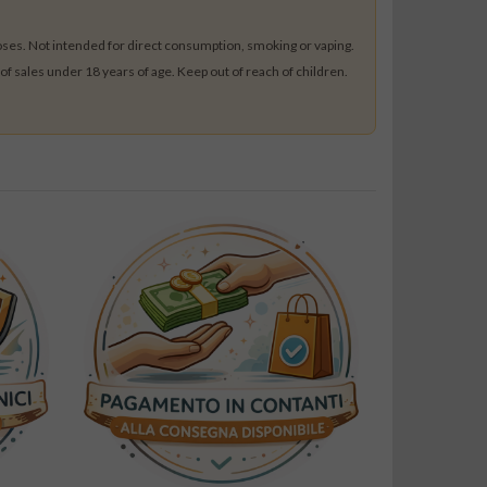
poses. Not intended for direct consumption, smoking or vaping.
 of sales under 18 years of age. Keep out of reach of children.