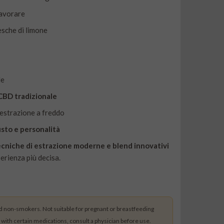
 lavorare
sche di limone
le
 CBD tradizionale
’estrazione a freddo
usto e personalità
cniche di estrazione moderne e blend innovativi
erienza più decisa.
 non-smokers. Not suitable for pregnant or breastfeeding
th certain medications, consult a physician before use.