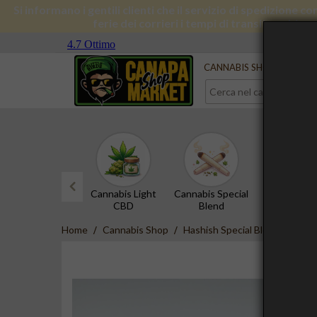
Si informano i gentili clienti che il servizio di spedizione 
ferie dei corrieri i tempi di transito subira
Serve aiuto?
Contattaci
CANNABIS SHOP
CBD 
Cannabis Light
Cannabis Special
Hashish 
CBD
Blend
prev
Home
Cannabis Shop
Hashish Special Blend
DMT-