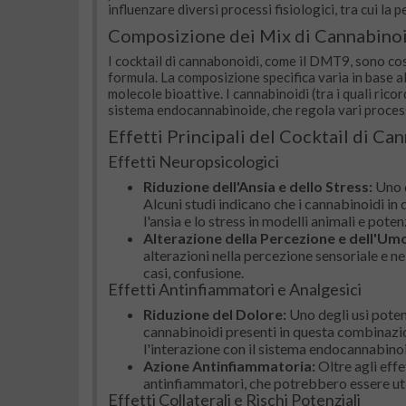
influenzare diversi processi fisiologici, tra cui la
Composizione dei Mix di Cannabino
I cocktail di cannabonoidi, come il DMT9, sono cost
formula. La composizione specifica varia in base a
molecole bioattive. I cannabinoidi (tra i quali rico
sistema endocannabinoide, che regola vari process
Effetti Principali del Cocktail di Ca
Effetti Neuropsicologici
Riduzione dell'Ansia e dello Stress:
Uno d
Alcuni studi indicano che i cannabinoidi i
l'ansia e lo stress in modelli animali e pot
Alterazione della Percezione e dell'Um
alterazioni nella percezione sensoriale e ne
casi, confusione.
Effetti Antinfiammatori e Analgesici
Riduzione del Dolore:
Uno degli usi poten
cannabinoidi presenti in questa combinazion
l'interazione con il sistema endocannabino
Azione Antinfiammatoria:
Oltre agli eff
antinfiammatori, che potrebbero essere uti
Effetti Collaterali e Rischi Potenziali