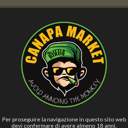
con corriere sarà sospeso dal giorno 11/08 al 14/08, al di fuori
nno forti rallentamenti. Il servizio di consegna a domicilio in
E BENESSERE
CURA PERSONALE
ACCESS. FUMATORI
VAPE
BLO
CBD
Hashish Special
Edibili Attivi
Per Dormire
Olio 
Blend
9 Hash, Ice Lemon DMT9 - Super Blend, Effetto Forte - Hashish Estratt
DMT-9 HASH, ICE LEMON DMT
FORTE - HASHISH ESTRATTO 
Per proseguire la navigazione in questo sito web
devi confermare di avere almeno 18 anni.