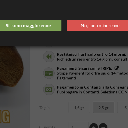
28,90 €
Tasse incluse
Spedizione Italia 2/3 Giorni.
Si, sono maggiorenne
No, sono minorenne
GRATIS da €44
Ricevilo in giornata.
Solo a Roma, dal Lun al Ven. Ordina entr
Restituisci l'articolo entro 14 giorni.
Richiedi un reso entro 14 giorni, consult
Pagamenti Sicuri con STRIPE.
Stripe Payment ltd offre più di 14 metod
Pagamenti
Pagamento in Contanti alla Consegna
Puoi pagare in Contanti. Seleziona C
Taglio
1,5 gr
2,5 gr
5 
Quantità