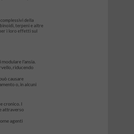
 complessivi della
inoidi, terpeni e altre
r i loro effetti sul
i modulare l'ansia.
rvello, riducendo
 può causare
amento o, in alcuni
e cronico. I
e attraverso
 come agenti