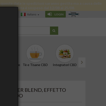
 di queste date le spedizioni saranno gestite ma a causa delle
 giornata a Roma è sospeso dal 12/08 al 25/08.
0
LOGIN
Italiano
G
CBD e Tinture
Tè e Tisane CBD
Integratori CBD
Edibili e Snack
next
o a Freddo
9 - SUPER BLEND, EFFETTO
A FREDDO