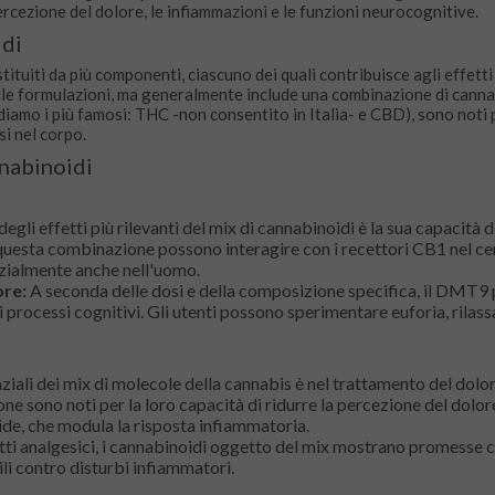
 percezione del dolore, le infiammazioni e le funzioni neurocognitive.
idi
ituiti da più componenti, ciascuno dei quali contribuisce agli effetti
lle formulazioni, ma generalmente include una combinazione di cannab
rdiamo i più famosi: THC -non consentito in Italia- e CBD), sono noti pe
i nel corpo.
nnabinoidi
egli effetti più rilevanti del mix di cannabinoidi è la sua capacità d
n questa combinazione possono interagire con i recettori CB1 nel ce
enzialmente anche nell'uomo.
ore:
A seconda delle dosi e della composizione specifica, il DMT9
i processi cognitivi. Gli utenti possono sperimentare euforia, rilass
ziali dei mix di molecole della cannabis è nel trattamento del dolor
e sono noti per la loro capacità di ridurre la percezione del dolor
ide, che modula la risposta infiammatoria.
etti analgesici, i cannabinoidi oggetto del mix mostrano promesse
li contro disturbi infiammatori.