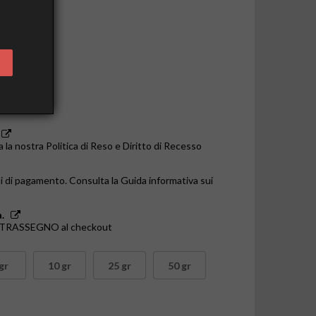
o le 14:00
a la nostra Politica di Reso e Diritto di Recesso
i di pagamento. Consulta la Guida informativa sui
.
ONTRASSEGNO al checkout
gr
10 gr
25 gr
50 gr