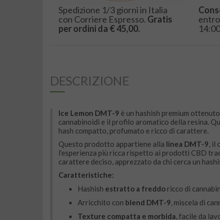
Spedizione 1/3 giorni in Italia
Cons
con Corriere Espresso.
Gratis
entro
per ordini da € 45,00.
14:00
DESCRIZIONE
Ice Lemon DMT-9
è un hashish premium ottenuto
cannabinoidi e il profilo aromatico della resina. 
hash compatto, profumato e ricco di carattere.
Questo prodotto appartiene alla
linea DMT-9
, il
l’esperienza più ricca rispetto ai prodotti CBD tr
carattere deciso, apprezzato da chi cerca un hashi
Caratteristiche:
Hashish
estratto a freddo
ricco di cannabi
Arricchito con
blend DMT-9
, miscela di can
Texture compatta e morbida
, facile da la