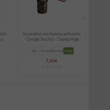
›
CARRELLO
Slim
Accendino con fiamma antivento
10x Jilt
ia
- Design Teschio - Champ High
sigarett
Blu
Rosso
Marrone
Grigio
Prezzo
7,50 €