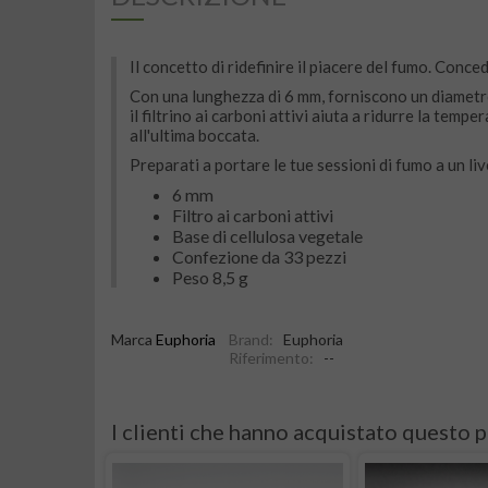
Il concetto di ridefinire il piacere del fumo. Conc
Con una lunghezza di 6 mm, forniscono un diametro 
il filtrino ai carboni attivi aiuta a ridurre la tem
all'ultima boccata.
Preparati a portare le tue sessioni di fumo a un l
6 mm
Filtro ai carboni attivi
Base di cellulosa vegetale
Confezione da 33 pezzi
Peso 8,5 g
Marca
Euphoria
Brand:
Euphoria
Riferimento:
--
I clienti che hanno acquistato questo