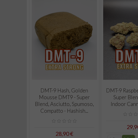
CARRELLO
CAR
DMT-9 Hash, Golden
DMT-9 Raspbe
Mousse DMT9 - Super
Super Ble
Blend, Asciutto, Spumoso,
Indoor Cann
Compatto - Hashish...
29,9
28,90 €