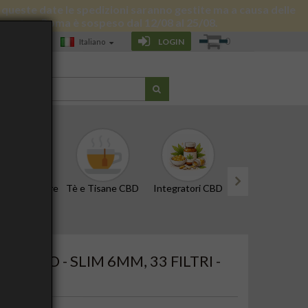
 di queste date le spedizioni saranno gestite ma a causa delle
 giornata a Roma è sospeso dal 12/08 al 25/08.
0
LOGIN
Italiano
G
CBD e Tinture
Tè e Tisane CBD
Integratori CBD
Edibili e Snack
next
ATTIVO - SLIM 6MM, 33 FILTRI -