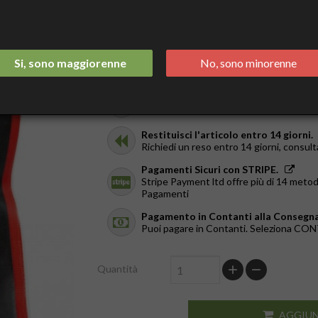
9,90 €
Tasse incluse
Spedizione Italia 2/3 Giorni.
Si, sono maggiorenne
No, sono minorenne
GRATIS da €44
Ricevilo in giornata.
Solo a Roma, dal Lun al Ven. Ordina entr
Restituisci l'articolo entro 14 giorni.
Richiedi un reso entro 14 giorni, consult
Pagamenti Sicuri con STRIPE.
Stripe Payment ltd offre più di 14 metod
Pagamenti
Pagamento in Contanti alla Consegna
Puoi pagare in Contanti. Seleziona C
Quantità
AGGIUN