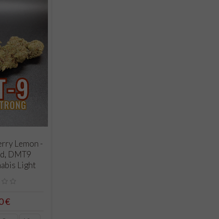
RELLO
rry Lemon -
nd, DMT9
abis Light
0 €