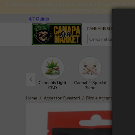
Si informano i gentili clienti che il servizio di spedizione 
ferie dei corrieri i tempi di transito subira
Serve aiuto?
Contattaci
CANNABIS SHOP
CBD 
Cannabis Light
Cannabis Special
Hashish 
CBD
Blend
prev
Home
Accessori Fumatori
Filtri e Accendini
Purize