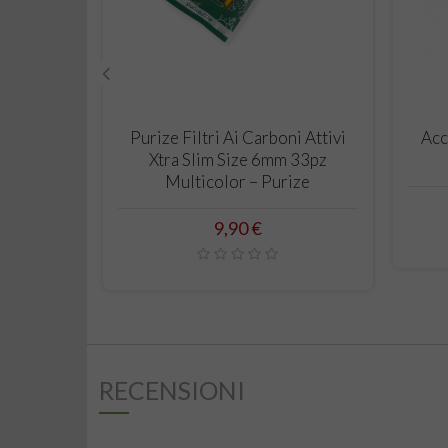
‹
CARRELLO
Purize Filtri Ai Carboni Attivi
Acc
Xtra Slim Size 6mm 33pz
Multicolor – Purize
Prezzo
9,90 €
RECENSIONI