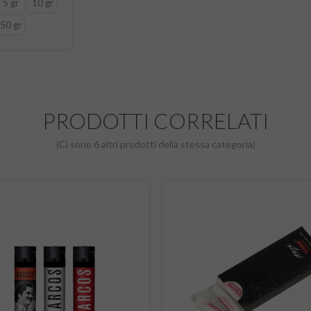
5 gr
10 gr
50 gr
PRODOTTI CORRELATI
(Ci sono 6 altri prodotti della stessa categoria)