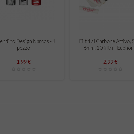
CARRELLO
CARRELLO
endino Design Narcos - 1
Filtri al Carbone Attivo, 
pezzo
6mm, 10 filtri - Euphor
Prezzo
Prezzo
1,99 €
2,99 €