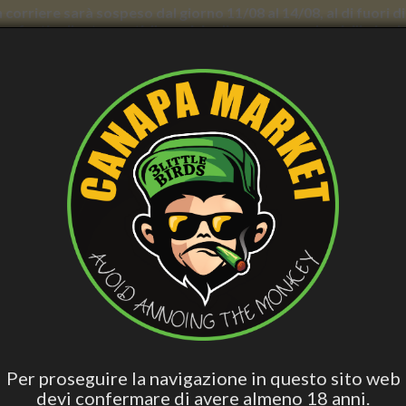
con corriere sarà sospeso dal giorno 11/08 al 14/08, al di fuori
nno forti rallentamenti. Il servizio di consegna a domicilio in
E BENESSERE
CURA PERSONALE
ACCESS. FUMATORI
VAPE
BLO
CBD
Hashish Special
Edibili Attivi
Per Dormire
Olio 
Blend
 - Filtri con Carbone Attivo - Slim 6mm, 33 filtri - Tyson Edition - Purize
PURIZE - FILTRI CON CARBONE 
TYSON EDITION - PURIZE
Per proseguire la navigazione in questo sito web
devi confermare di avere almeno 18 anni.