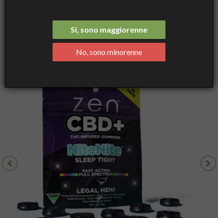
Gommese Sonno profondo - Grape NiteNite, 10pz, 400mg CBD +
100mg THC + 50mg Melatonin - Zen CBD
Si, sono maggiorenne
No, sono minorenne