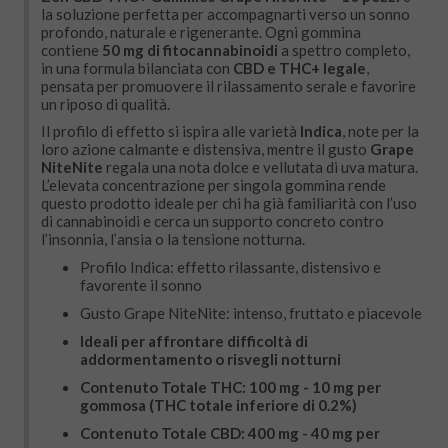
la soluzione perfetta per accompagnarti verso un sonno
profondo, naturale e rigenerante. Ogni gommina
contiene
50 mg di fitocannabinoidi
a spettro completo,
in una formula bilanciata con
CBD e THC+ legale
,
pensata per promuovere il rilassamento serale e favorire
un riposo di qualità.
Il profilo di effetto si ispira alle varietà
Indica
, note per la
loro azione calmante e distensiva, mentre il gusto
Grape
NiteNite
regala una nota dolce e vellutata di uva matura.
L’elevata concentrazione per singola gommina rende
questo prodotto ideale per chi ha già familiarità con l’uso
di cannabinoidi e cerca un supporto concreto contro
l’insonnia, l’ansia o la tensione notturna.
Profilo Indica: effetto rilassante, distensivo e
favorente il sonno
Gusto Grape NiteNite: intenso, fruttato e piacevole
Ideali per affrontare difficoltà di
addormentamento o risvegli notturni
Contenuto Totale THC: 100 mg - 10 mg per
gommosa (THC totale inferiore di 0.2%)
Contenuto Totale CBD: 400 mg - 40 mg per