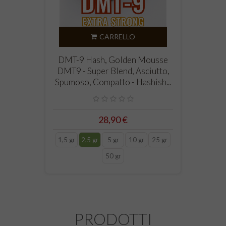
CARRELLO
DMT-9 Hash, Golden Mousse
DMT9 - Super Blend, Asciutto,
Spumoso, Compatto - Hashish...
28,90 €
1,5 gr
2,5 gr
5 gr
10 gr
25 gr
50 gr
PRODOTTI