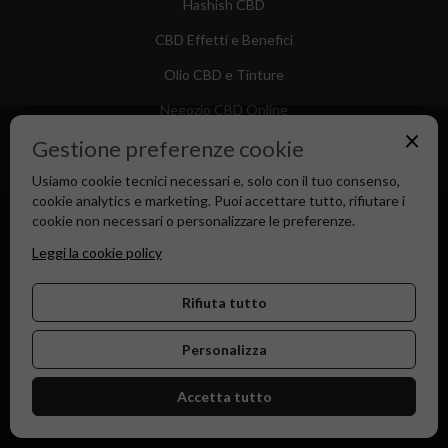
Hashish CBD
CBD Effetti e Benefici
Olio CBD e Tinture
Negozio CBD Online
×
Gestione preferenze cookie
Usiamo cookie tecnici necessari e, solo con il tuo consenso,
cookie analytics e marketing. Puoi accettare tutto, rifiutare i
Canapa Market - Il tuo Shop di Fiducia dal 2018
cookie non necessari o personalizzare le preferenze.
Leggi la cookie policy
Rifiuta tutto
Personalizza
Accetta tutto