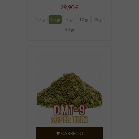
29,90 €
1,5 gr
2,5 gr
5 gr
10 gr
25 gr
50 gr
CARRELLO