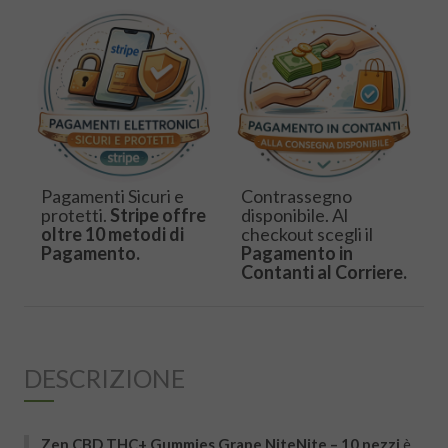
Pagamenti Sicuri e
Contrassegno
protetti.
Stripe offre
disponibile. Al
oltre 10 metodi di
checkout scegli il
Pagamento.
Pagamento in
Contanti al Corriere.
DESCRIZIONE
Zen CBD THC+ Gummies Grape NiteNite – 10 pezzi
è