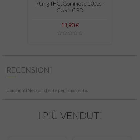
70mg THC, Gommose 10pcs -
Czech CBD
Prezzo
11,90 €
RECENSIONI
Commenti Nessun cliente per il momento.
I PIÙ VENDUTI