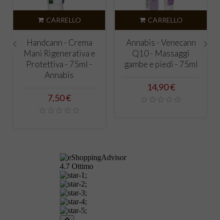
CARRELLO
CARRELLO
Handcann - Crema
Annabis - Venecann
Mani Rigenerativa e
Q10 - Massaggi
‹
›
Protettiva - 75ml -
gambe e piedi - 75ml
a
Annabis
Prezzo
14,90 €
Prezzo
7,50 €