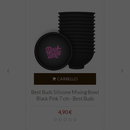
‹
›
CARRELLO
Best Buds Silicone Mixing Bowl
Black Pink 7 cm - Best Buds
Prezzo
4,90 €