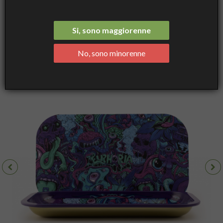
Vassoio con Coperchio Magnetico Psychedelic - 27 x 16 cm -
Euphoria
Si, sono maggiorenne
No, sono minorenne