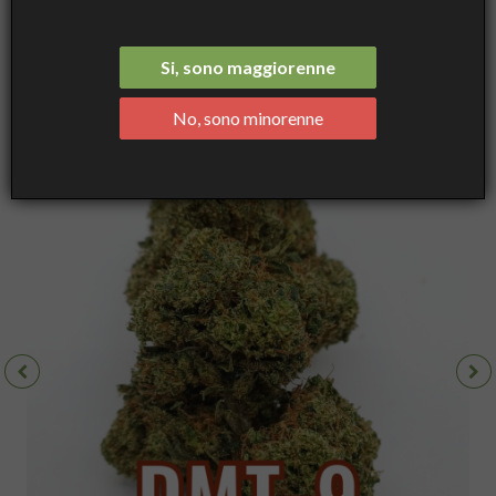
Forbidden Fruit - Super Blend, DMT9 Cannabis Light Indoor, Cime
Compatte e Resinose
Si, sono maggiorenne
No, sono minorenne