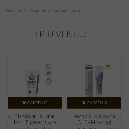
Commenti Nessun cliente per il momento.
I PIÙ VENDUTI
CARRELLO
CARRELLO
Activecann - Pomata
Activecann
muscoli, legamenti,
Riscaldante - Pomata
‹
›
articolazioni - 75ml -
muscoli, legamenti,