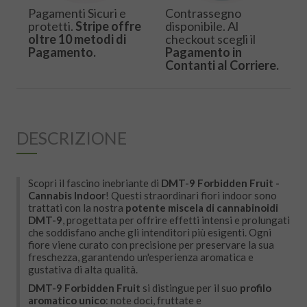
Pagamenti Sicuri e
Contrassegno
protetti.
Stripe offre
disponibile. Al
oltre 10 metodi di
checkout scegli il
Pagamento.
Pagamento in
Contanti al Corriere.
DESCRIZIONE
Scopri il fascino inebriante di
DMT-9 Forbidden Fruit -
Cannabis Indoor
! Questi straordinari fiori indoor sono
trattati con la nostra
potente miscela di cannabinoidi
DMT-9
, progettata per offrire effetti intensi e prolungati
che soddisfano anche gli intenditori più esigenti. Ogni
fiore viene curato con precisione per preservare la sua
freschezza, garantendo un'esperienza aromatica e
gustativa di alta qualità.
DMT-9
Forbidden Fruit
si distingue per il suo
profilo
aromatico unico
: note doci, fruttate e