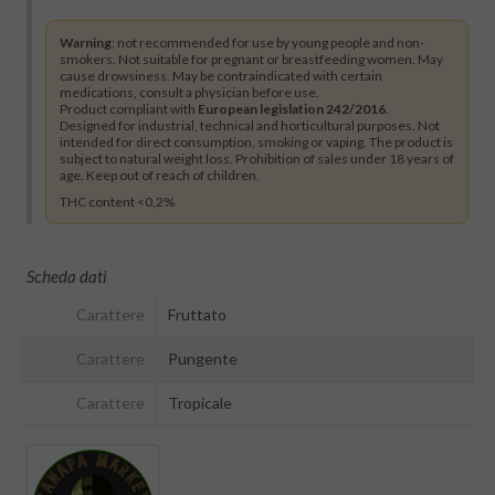
Warning
: not recommended for use by young people and non-
smokers. Not suitable for pregnant or breastfeeding women. May
cause drowsiness. May be contraindicated with certain
medications, consult a physician before use.
Product compliant with
European legislation 242/2016
.
Designed for industrial, technical and horticultural purposes. Not
intended for direct consumption, smoking or vaping. The product is
subject to natural weight loss. Prohibition of sales under 18 years of
age. Keep out of reach of children.
THC content <0,2%
Scheda dati
Carattere
Fruttato
Carattere
Pungente
Carattere
Tropicale