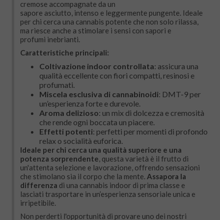
cremose accompagnate da un
sapore asciutto, intenso e leggermente pungente. Ideale
per chi cerca una cannabis potente che non solo rilassa,
ma riesce anche a stimolare i sensi con sapori e
profumi inebrianti.
Caratteristiche principali:
Coltivazione indoor controllata
: assicura una
qualità eccellente con fiori compatti, resinosi e
profumati.
Miscela esclusiva di cannabinoidi
: DMT-9 per
un’esperienza forte e durevole.
Aroma delizioso
: un mix di dolcezza e cremosità
che rende ogni boccata un piacere.
Effetti potenti
: perfetti per momenti di profondo
relax o socialità euforica.
Ideale per chi cerca una qualità superiore e una
potenza sorprendente
, questa varietà è il frutto di
un'attenta selezione e lavorazione, offrendo sensazioni
che stimolano sia il corpo che la mente.
Assapora la
differenza
di una cannabis indoor di prima classe e
lasciati trasportare in un’esperienza sensoriale unica e
irripetibile.
Non perderti l'opportunità di provare uno dei nostri