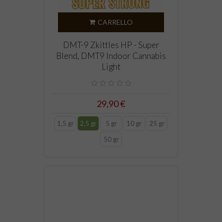
CARRELLO
DMT-9 Zkittles HP - Super
Blend, DMT9 Indoor Cannabis
Light
29,90 €
1,5 gr
2,5 gr
5 gr
10 gr
25 gr
50 gr