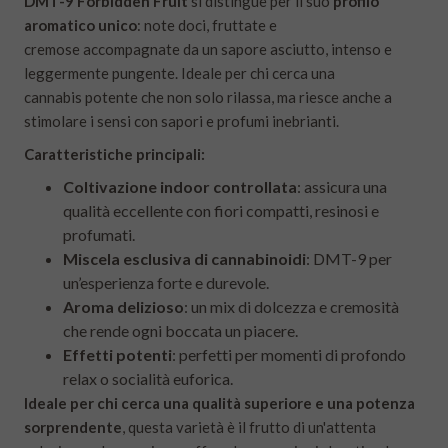
DMT-9
Forbidden Fruit
si distingue per il suo
profilo
aromatico unico
: note doci, fruttate e
cremose accompagnate da un sapore asciutto, intenso e
leggermente pungente. Ideale per chi cerca una
cannabis potente che non solo rilassa, ma riesce anche a
stimolare i sensi con sapori e profumi inebrianti.
Caratteristiche principali:
Coltivazione indoor controllata
: assicura una
qualità eccellente con fiori compatti, resinosi e
profumati.
Miscela esclusiva di cannabinoidi
: DMT-9 per
un’esperienza forte e durevole.
Aroma delizioso
: un mix di dolcezza e cremosità
che rende ogni boccata un piacere.
Effetti potenti
: perfetti per momenti di profondo
relax o socialità euforica.
Ideale per chi cerca una qualità superiore e una potenza
sorprendente
, questa varietà è il frutto di un'attenta