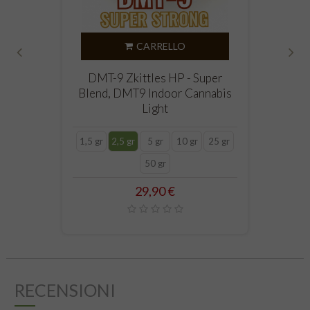
CARRELLO
‹
›
DMT-9 Zkittles HP - Super
Blend, DMT9 Indoor Cannabis
Light
1,5 gr
2,5 gr
5 gr
10 gr
25 gr
50 gr
Prezzo
29,90 €
RECENSIONI