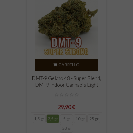
CARRELLO
DMT-9 Gelato 48 - Super Blend,
DMT9 Indoor Cannabis Light
29,90 €
1,5 gr
2,5 gr
5 gr
10 gr
25 gr
50 gr