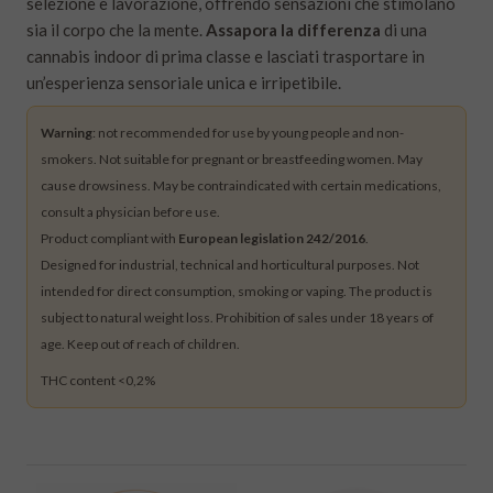
selezione e lavorazione, offrendo sensazioni che stimolano
sia il corpo che la mente.
Assapora la differenza
di una
cannabis indoor di prima classe e lasciati trasportare in
un’esperienza sensoriale unica e irripetibile.
Warning
: not recommended for use by young people and non-
smokers. Not suitable for pregnant or breastfeeding women. May
cause drowsiness. May be contraindicated with certain medications,
consult a physician before use.
Product compliant with
European legislation 242/2016
.
Designed for industrial, technical and horticultural purposes. Not
intended for direct consumption, smoking or vaping. The product is
subject to natural weight loss. Prohibition of sales under 18 years of
age. Keep out of reach of children.
THC content <0,2%