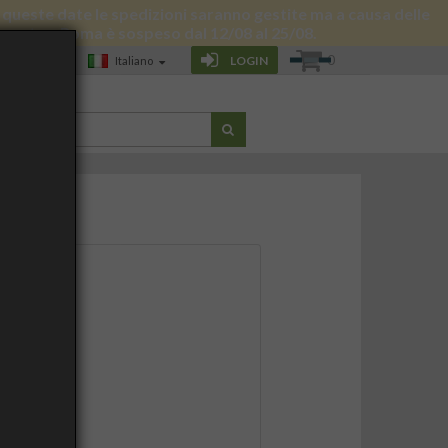
 di queste date le spedizioni saranno gestite ma a causa delle
 giornata a Roma è sospeso dal 12/08 al 25/08.
0
LOGIN
Italiano
G