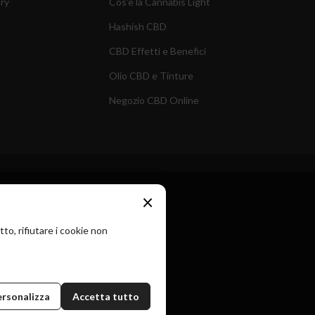
ry
Cos'è la Cannabis Light
Hashish CBD
CBD Effetti e Benefici
Olio CBD e Tinture
Negozio CBD Online
×
to, rifiutare i cookie non
ersonalizza
Accetta tutto