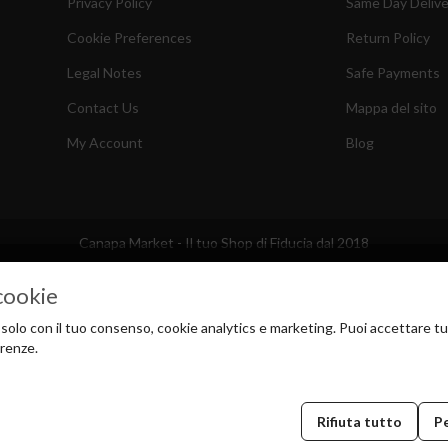
Privacy Policy
Same Day Delive
Cookie Preferences
Return Policy
Legal Notes
Safe Payments
Contact Us
Mappa del sito
My Account
Blog
Canapa Market - Il tuo Shop di Fiducia dal 2018
cookie
solo con il tuo consenso, cookie analytics e marketing. Puoi accettare tut
erenze.
Rifiuta tutto
P