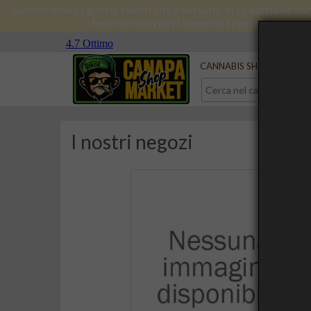
Si informano i gentili clienti che il servizio di spedizione 
ferie dei corrieri i tempi di transito subira
Serve aiuto?
Contattaci
CANNABIS SHOP
CBD 
I nostri negozi