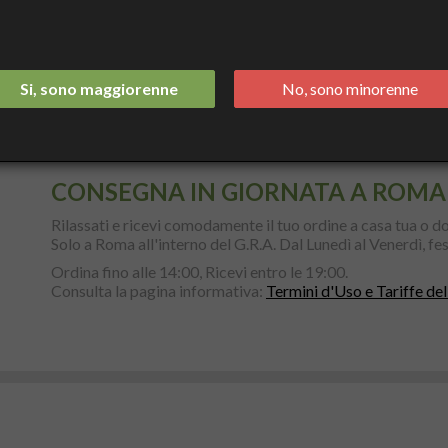
Dom.
Si, sono maggiorenne
No, sono minorenne
CONSEGNA IN GIORNATA A ROMA
Rilassati e ricevi comodamente il tuo ordine a casa tua o do
Solo a Roma all'interno del G.R.A. Dal Lunedì al Venerdì, fest
Ordina fino alle 14:00, Ricevi entro le 19:00.
Consulta la pagina informativa:
Termini d'Uso e Tariffe del