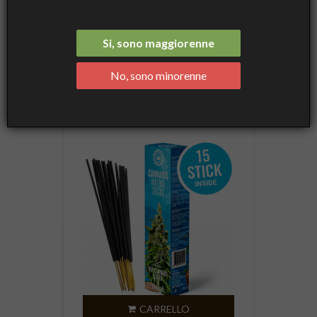
INCENSO E CANDELE
Si, sono maggiorenne

Nome, da A a Z
No, sono minorenne
Mostra 1-5 of 5 elementi
CARRELLO