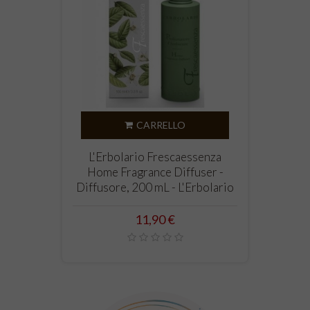
CARRELLO
L'Erbolario Frescaessenza
Home Fragrance Diffuser -
Diffusore, 200 mL - L'Erbolario
Prezzo
11,90 €