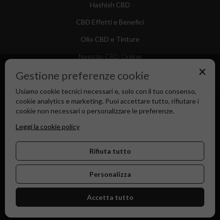
Hashish CBD
CBD Effetti e Benefici
Olio CBD e Tinture
Negozio CBD Online
×
Gestione preferenze cookie
Usiamo cookie tecnici necessari e, solo con il tuo consenso,
cookie analytics e marketing. Puoi accettare tutto, rifiutare i
Canapa Market - Il tuo Shop di Fiducia dal 2018
cookie non necessari o personalizzare le preferenze.
Leggi la cookie policy
Rifiuta tutto
Personalizza
Accetta tutto